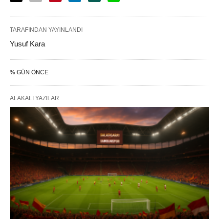
TARAFINDAN YAYINLANDI
Yusuf Kara
% GÜN ÖNCE
ALAKALI YAZILAR