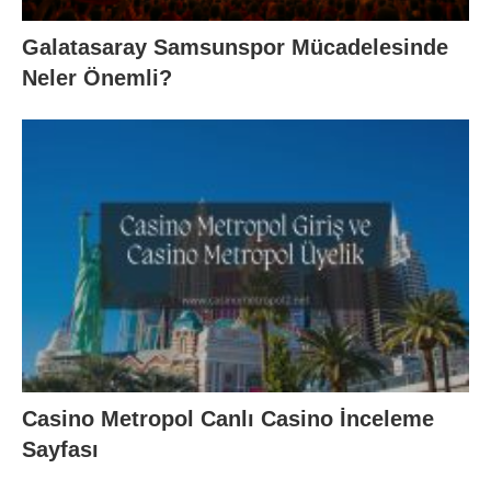
Galatasaray Samsunspor Mücadelesinde
Neler Önemli?
Casino Metropol Canlı Casino İnceleme
Sayfası