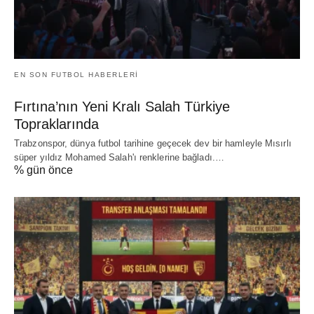
EN SON FUTBOL HABERLERI
Fırtına’nın Yeni Kralı Salah Türkiye
Topraklarında
Trabzonspor, dünya futbol tarihine geçecek dev bir hamleyle Mısırlı
süper yıldız Mohamed Salah'ı renklerine bağladı.…
% gün önce