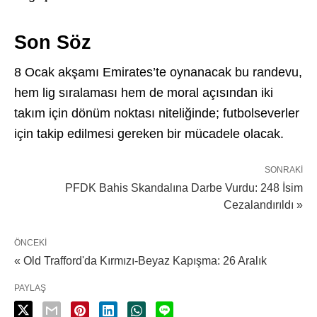
Son Söz
8 Ocak akşamı Emirates’te oynanacak bu randevu,
hem lig sıralaması hem de moral açısından iki
takım için dönüm noktası niteliğinde; futbolseverler
için takip edilmesi gereken bir mücadele olacak.
SONRAKI
PFDK Bahis Skandalına Darbe Vurdu: 248 İsim
Cezalandırıldı »
ÖNCEKI
« Old Trafford'da Kırmızı-Beyaz Kapışma: 26 Aralık
PAYLAŞ