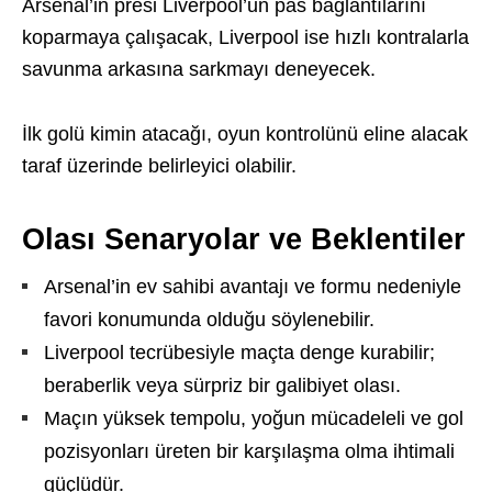
Arsenal’in presi Liverpool’un pas bağlantılarını
koparmaya çalışacak, Liverpool ise hızlı kontralarla
savunma arkasına sarkmayı deneyecek.
İlk golü kimin atacağı, oyun kontrolünü eline alacak
taraf üzerinde belirleyici olabilir.
Olası Senaryolar ve Beklentiler
Arsenal’in ev sahibi avantajı ve formu nedeniyle
favori konumunda olduğu söylenebilir.
Liverpool tecrübesiyle maçta denge kurabilir;
beraberlik veya sürpriz bir galibiyet olası.
Maçın yüksek tempolu, yoğun mücadeleli ve gol
pozisyonları üreten bir karşılaşma olma ihtimali
güçlüdür.