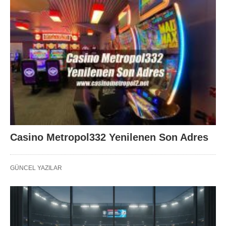
Casino Metropol332 Yenilenen Son Adres
GÜNCEL YAZILAR