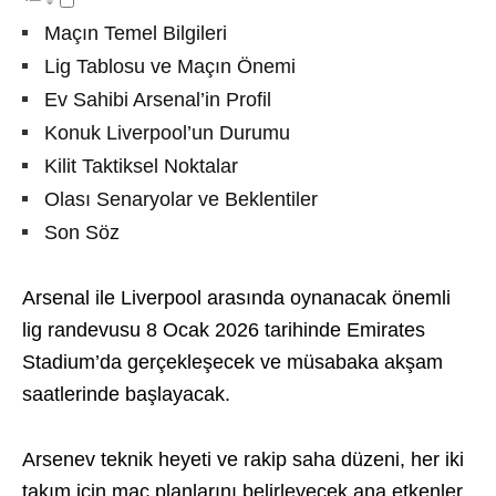
Maçın Temel Bilgileri
Lig Tablosu ve Maçın Önemi
Ev Sahibi Arsenal’in Profil
Konuk Liverpool’un Durumu
Kilit Taktiksel Noktalar
Olası Senaryolar ve Beklentiler
Son Söz
Arsenal ile Liverpool arasında oynanacak önemli
lig randevusu 8 Ocak 2026 tarihinde Emirates
Stadium’da gerçekleşecek ve müsabaka akşam
saatlerinde başlayacak.
Arsenev teknik heyeti ve rakip saha düzeni, her iki
takım için maç planlarını belirleyecek ana etkenler