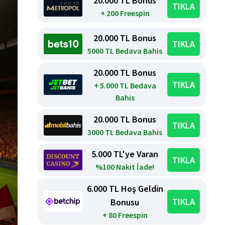
20.000 TL Bonus
TIKLA
+ 200 Freespin
20.000 TL Bonus
TIKLA
5000 TL Bedava Bahis
20.000 TL Bonus
TIKLA
+ 5.000 TL Bedava
Bahis
20.000 TL Bonus
TIKLA
3000 TL Bedava Bahis
5.000 TL'ye Varan
TIKLA
%100 Nakit İade!
6.000 TL Hoş Geldin
TIKLA
Bonusu
+ 80 Freespin