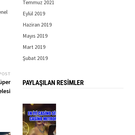
Temmuz 2021
enel
Eylül 2019
Haziran 2019
Mayıs 2019
Mart 2019
Şubat 2019
Next
POST
post:
Süper
PAYLAŞILAN RESIMLER
lesi