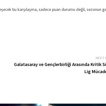
leşecek bu karşılaşma, sadece puan durumu değil, sezonun g
NEXT 
Galatasaray ve Gençlerbirliği Arasında Kritik 
Lig Mücade