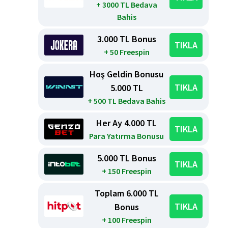
+ 3000 TL Bedava
Bahis
3.000 TL Bonus
TIKLA
+ 50 Freespin
Hoş Geldin Bonusu
TIKLA
5.000 TL
+ 500 TL Bedava Bahis
Her Ay 4.000 TL
TIKLA
Para Yatırma Bonusu
5.000 TL Bonus
TIKLA
+ 150 Freespin
Toplam 6.000 TL
TIKLA
Bonus
+ 100 Freespin