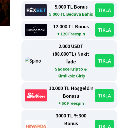
5.000 TL Bonus
TIKLA
5.000 TL Bedava Bahis
12.000 TL Bonus
TIKLA
+ 120 Freespin
2.000 USDT
(88.000TL) Nakit
TIKLA
İade
Sadece Kripto &
Kimliksiz Giriş
n
10.000 TL Hoşgeldin
TIKLA
Bonusu
+ 50 Freespin
3000 TL %300
Bonus
TIKLA