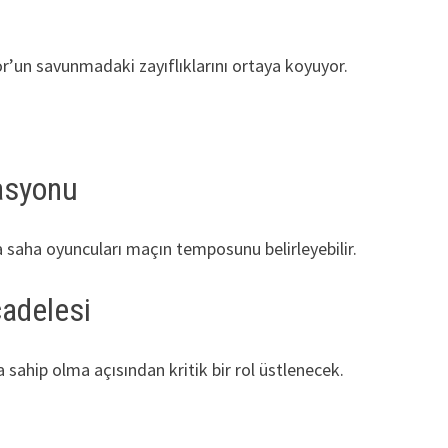
’un savunmadaki zayıflıklarını ortaya koyuyor.
asyonu
orta saha oyuncuları maçın temposunu belirleyebilir.
adelesi
a sahip olma açısından kritik bir rol üstlenecek.