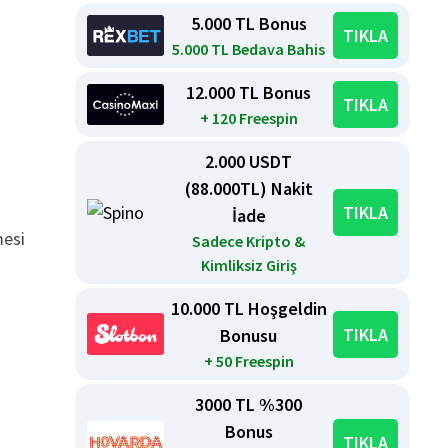
5.000 TL Bonus
TIKLA
5.000 TL Bedava Bahis
12.000 TL Bonus
TIKLA
+ 120 Freespin
2.000 USDT
(88.000TL) Nakit
TIKLA
İade
mesi
Sadece Kripto &
Kimliksiz Giriş
10.000 TL Hoşgeldin
TIKLA
Bonusu
+ 50 Freespin
3000 TL %300
Bonus
TIKLA