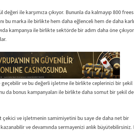
ül değeri ile karşımıza çıkıyor. Bununla da kalmayıp 800 frees
ını bu marka ile birlikte hem daha eğlenceli hem de daha karl
ayıda kampanya ile birlikte sektörde bir adım daha öne çıkıyor
lar.
çebilir ve bu değerli işletme ile birlikte ceplerinizi bir şekil
bunu da bonus kampanyaları ile birlikte daha somut bir şekil de
t çekici ve işletmenin samimiyetini bu saye de daha net bir
kazanabilir ve devamında sermayenizi anlık büyütebilirsiniz.