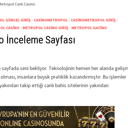
etropol Canlı Casino
OL GÜNCEL GIRIŞ
/
CASINOMETROPOL
/
CASINOMETROPOL GIRIŞ
/
OL CASINO
/
METROPOL CASINO GIRIŞ
/
METROPOL GAZINO
o İnceleme Sayfası
bu sayfada seni bekliyor. Teknolojinin hemen her alanda geliş
r olması, insanlara büyük pratiklik kazandırmıştır. Bu işlemler
akından takip ettiği canlı bahis sitelerinin yakından