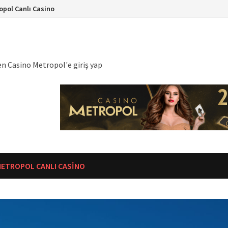
opol Canlı Casino
n Casino Metropol'e giriş yap
METROPOL CANLI CASINO