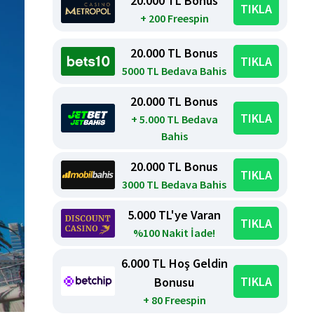
20.000 TL Bonus
TIKLA
+ 200 Freespin
20.000 TL Bonus
TIKLA
5000 TL Bedava Bahis
20.000 TL Bonus
TIKLA
+ 5.000 TL Bedava
Bahis
20.000 TL Bonus
TIKLA
3000 TL Bedava Bahis
5.000 TL'ye Varan
TIKLA
%100 Nakit İade!
6.000 TL Hoş Geldin
TIKLA
Bonusu
+ 80 Freespin