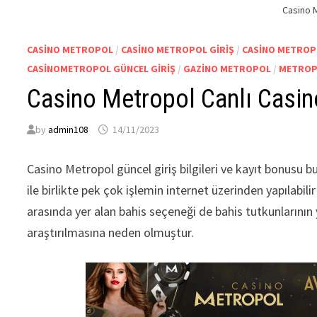
Casino M
CASINO METROPOL
/
CASINO METROPOL GIRIŞ
/
CASINO METROP
CASINOMETROPOL GÜNCEL GIRIŞ
/
GAZINO METROPOL
/
METROP
Casino Metropol Canlı Casin
by
admin108
14/11/2023
Casino Metropol güncel giriş bilgileri ve kayıt bonusu 
ile birlikte pek çok işlemin internet üzerinden yapılabili
arasında yer alan bahis seçeneği de bahis tutkunlarının y
araştırılmasına neden olmuştur.