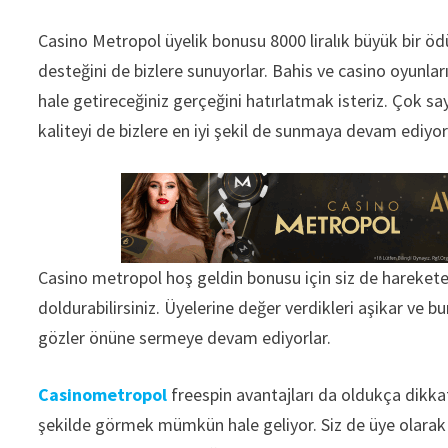
Casino Metropol üyelik bonusu 8000 liralık büyük bir öd
desteğini de bizlere sunuyorlar. Bahis ve casino oyunlar
hale getireceğiniz gerçeğini hatırlatmak isteriz. Çok s
kaliteyi de bizlere en iyi şekil de sunmaya devam ediyor
Casino metropol hoş geldin bonusu için siz de harekete ge
doldurabilirsiniz. Üyelerine değer verdikleri aşikar ve 
gözler önüne sermeye devam ediyorlar.
Casinometropol
freespin avantajları da oldukça dikka
şekilde görmek mümkün hale geliyor. Siz de üye olarak 