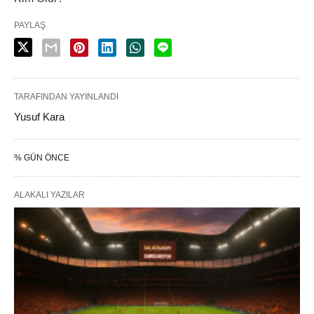
PAYLAŞ
TARAFINDAN YAYINLANDI
Yusuf Kara
% GÜN ÖNCE
ALAKALI YAZILAR