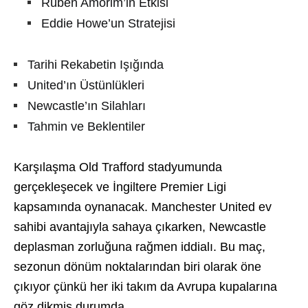
Rúben Amorim’in Etkisi
Eddie Howe’un Stratejisi
Tarihi Rekabetin Işığında
United’ın Üstünlükleri
Newcastle’ın Silahları
Tahmin ve Beklentiler
Karşılaşma Old Trafford stadyumunda
gerçekleşecek ve İngiltere Premier Ligi
kapsamında oynanacak. Manchester United ev
sahibi avantajıyla sahaya çıkarken, Newcastle
deplasman zorluğuna rağmen iddialı. Bu maç,
sezonun dönüm noktalarından biri olarak öne
çıkıyor çünkü her iki takım da Avrupa kupalarına
göz dikmiş durumda.