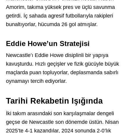
Amorim, takıma yüksek pres ve üçlü savunma
getirdi. İç sahada agresif futbollarıyla rakipleri
bunaltıyorlar, hücumda 26 gol atmışlar.
Eddie Howe’un Stratejisi
Newcastle’ı Eddie Howe disiplinli bir yapıya
kavuşturdu. Hızlı geçişler ve fizik gücüyle büyük
maçlarda puan topluyorlar, deplasmanda sabırlı
oynamayı tercih ediyorlar.
Tarihi Rekabetin Işığında
İki takım arasındaki son karşılaşmalar dengeli
geçse de Newcastle son dönemde üstün. Nisan
2025’te 4-1 kazandılar, 2024 sonunda 2-0’lık