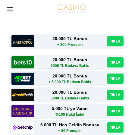
20.000 TL Bonus
TIKLA
+ 200 Freespin
20.000 TL Bonus
TIKLA
5000 TL Bedava Bahis
20.000 TL Bonus
TIKLA
+ 5.000 TL Bedava Bahis
20.000 TL Bonus
TIKLA
3000 TL Bedava Bahis
5.000 TL'ye Varan
TIKLA
%100 Nakit İade!
6.000 TL Hoş Geldin Bonusu
TIKLA
+ 80 Freespin