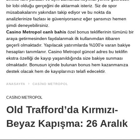
bir lobi olduğu gerçeğini de aktarmak isteriz. Siz de spor
müsabakalarını yakından takip ediyor ve bu nokta da
analizlerinize fazlası ie güveniyorsanız eğer şansınızı hemen
şimdi deneyebilirsiniz.
Casino Metropol canlı bahis
özel bonus tekliflerinin tümünü bir
araya getirmesinden faydalanmak ilk kullanımdan itibaren
geçerli olmaktadır. Yapılacak yatırımlarda %100’e varan bakiye
hesapları tanımlanır. Casino Metropol güncel adres bu teklifin
ekstra özelliği de kayıp yaşanıldığında size bakiye sunması
olmaktadır. Bonusun içinde bulunan bonus hem kazanmanıza
destek olacak hem de kayıplarınızı telafi edecektir.
ANASAYFA
CASINO METROPOL
CASINO METROPOL
Old Trafford’da Kırmızı-
Beyaz Kapışma: 26 Aralık