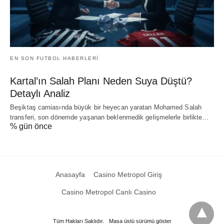
EN SON FUTBOL HABERLERI
Kartal’ın Salah Planı Neden Suya Düştü?
Detaylı Analiz
Beşiktaş camiasında büyük bir heyecan yaratan Mohamed Salah
transferi, son dönemde yaşanan beklenmedik gelişmelerle birlikte…
% gün önce
Anasayfa
Casino Metropol Giriş
Casino Metropol Canlı Casino
Tüm Hakları Saklıdır.
Masa üstü sürümü göster