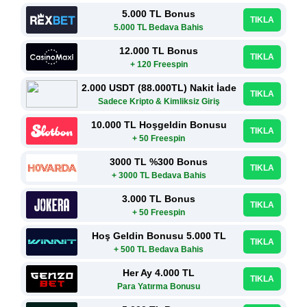
5.000 TL Bonus
TIKLA
5.000 TL Bedava Bahis
12.000 TL Bonus
TIKLA
+ 120 Freespin
2.000 USDT (88.000TL) Nakit İade
TIKLA
Sadece Kripto & Kimliksiz Giriş
10.000 TL Hoşgeldin Bonusu
TIKLA
+ 50 Freespin
3000 TL %300 Bonus
TIKLA
+ 3000 TL Bedava Bahis
3.000 TL Bonus
TIKLA
+ 50 Freespin
Hoş Geldin Bonusu 5.000 TL
TIKLA
+ 500 TL Bedava Bahis
Her Ay 4.000 TL
TIKLA
Para Yatırma Bonusu