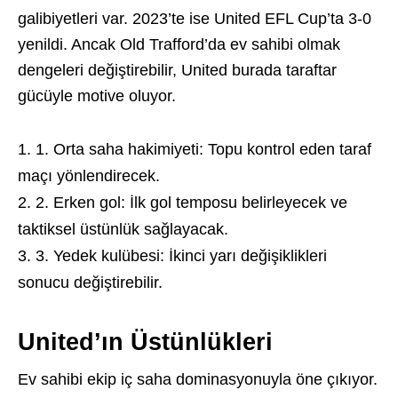
galibiyetleri var. 2023’te ise United EFL Cup’ta 3-0
yenildi. Ancak Old Trafford’da ev sahibi olmak
dengeleri değiştirebilir, United burada taraftar
gücüyle motive oluyor.
1. Orta saha hakimiyeti: Topu kontrol eden taraf
maçı yönlendirecek.
2. Erken gol: İlk gol temposu belirleyecek ve
taktiksel üstünlük sağlayacak.
3. Yedek kulübesi: İkinci yarı değişiklikleri
sonucu değiştirebilir.
United’ın Üstünlükleri
Ev sahibi ekip iç saha dominasyonuyla öne çıkıyor.