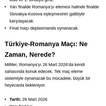
Yarı finalde Romanya’yı elemesi halinde finalde
Slovakya-Kosova eşleşmesinin galibiyle
karşılaşacak.
Final maçı deplasmanda oynanacak.
Türkiye-Romanya Maçı: Ne
Zaman, Nerede?
Milliler, Romanya’yı 26 Mart 2026’da kendi
sahasında konuk edecek. Tek maç eleme
sistemiyle oynanacak bu mücadele, büyük bir
heyecanla bekleniyor.
Tarih:
26 Mart 2026