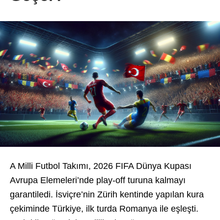
A Milli Futbol Takımı, 2026 FIFA Dünya Kupası
Avrupa Elemeleri’nde play-off turuna kalmayı
garantiledi. İsviçre’nin Zürih kentinde yapılan kura
çekiminde Türkiye, ilk turda Romanya ile eşleşti.