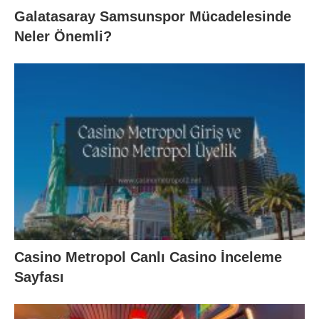
Galatasaray Samsunspor Mücadelesinde
Neler Önemli?
Casino Metropol Canlı Casino İnceleme
Sayfası