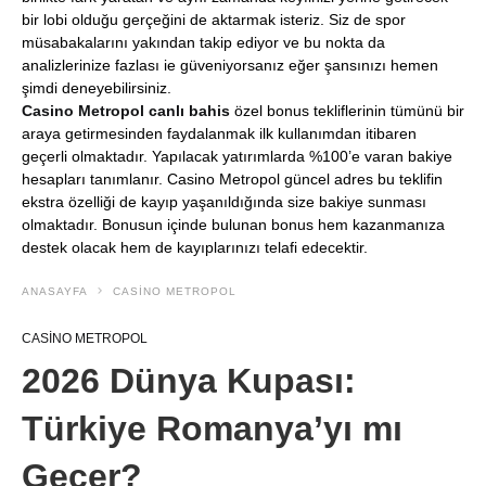
bir lobi olduğu gerçeğini de aktarmak isteriz. Siz de spor
müsabakalarını yakından takip ediyor ve bu nokta da
analizlerinize fazlası ie güveniyorsanız eğer şansınızı hemen
şimdi deneyebilirsiniz.
Casino Metropol canlı bahis
özel bonus tekliflerinin tümünü bir
araya getirmesinden faydalanmak ilk kullanımdan itibaren
geçerli olmaktadır. Yapılacak yatırımlarda %100’e varan bakiye
hesapları tanımlanır. Casino Metropol güncel adres bu teklifin
ekstra özelliği de kayıp yaşanıldığında size bakiye sunması
olmaktadır. Bonusun içinde bulunan bonus hem kazanmanıza
destek olacak hem de kayıplarınızı telafi edecektir.
ANASAYFA
CASINO METROPOL
CASINO METROPOL
2026 Dünya Kupası:
Türkiye Romanya’yı mı
Geçer?