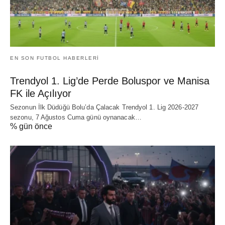
EN SON FUTBOL HABERLERI
Trendyol 1. Lig’de Perde Boluspor ve Manisa
FK ile Açılıyor
Sezonun İlk Düdüğü Bolu’da Çalacak Trendyol 1. Lig 2026-2027
sezonu, 7 Ağustos Cuma günü oynanacak…
% gün önce