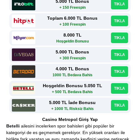
5.000 TL Bonus
TIKLA
+ 150 Freespin
Toplam 6.000 TL Bonus
TIKLA
+ 100 Freespin
8.000 TL
TIKLA
Hoşgeldin Bonusu
5.000 TL Bonus
TIKLA
+ 300 Freespin
4.000 TL Bonus
TIKLA
1000 TL Bedava Bahis
Hoşgeldin Bonusu 5.050 TL
TIKLA
+ 500 TL Bedava Bahis
5.000 TL İade Bonusu
TIKLA
+ 1000 TL Risksiz Bahis
Casino Metropol Giriş Yap
Betelli
ailesini incelerken spor bahisleri gibi popüler bir
kategoriyi de es geçmemek gerekiyor. En yüksek oranları ile
birlikte fark yaratan ve aynı zamanda keyfinizi yerine getirecek