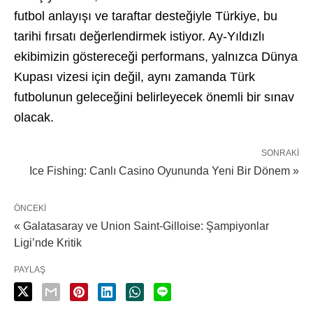
futbol anlayışı ve taraftar desteğiyle Türkiye, bu
tarihi fırsatı değerlendirmek istiyor. Ay-Yıldızlı
ekibimizin göstereceği performans, yalnızca Dünya
Kupası vizesi için değil, aynı zamanda Türk
futbolunun geleceğini belirleyecek önemli bir sınav
olacak.
SONRAKI
Ice Fishing: Canlı Casino Oyununda Yeni Bir Dönem »
ÖNCEKI
« Galatasaray ve Union Saint-Gilloise: Şampiyonlar
Ligi’nde Kritik
PAYLAŞ