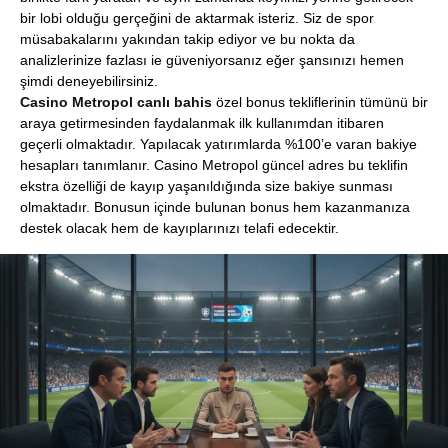
bir lobi olduğu gerçeğini de aktarmak isteriz. Siz de spor
müsabakalarını yakından takip ediyor ve bu nokta da
analizlerinize fazlası ie güveniyorsanız eğer şansınızı hemen
şimdi deneyebilirsiniz.
Casino Metropol canlı bahis
özel bonus tekliflerinin tümünü bir
araya getirmesinden faydalanmak ilk kullanımdan itibaren
geçerli olmaktadır. Yapılacak yatırımlarda %100’e varan bakiye
hesapları tanımlanır. Casino Metropol güncel adres bu teklifin
ekstra özelliği de kayıp yaşanıldığında size bakiye sunması
olmaktadır. Bonusun içinde bulunan bonus hem kazanmanıza
destek olacak hem de kayıplarınızı telafi edecektir.