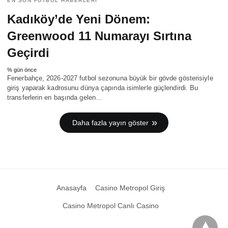
EN SON FUTBOL HABERLERI
Kadıköy’de Yeni Dönem:
Greenwood 11 Numarayı Sırtına
Geçirdi
% gün önce
Fenerbahçe, 2026-2027 futbol sezonuna büyük bir gövde gösterisiyle
giriş yaparak kadrosunu dünya çapında isimlerle güçlendirdi. Bu
transferlerin en başında gelen…
Daha fazla yayın göster
Anasayfa
Casino Metropol Giriş
Casino Metropol Canlı Casino