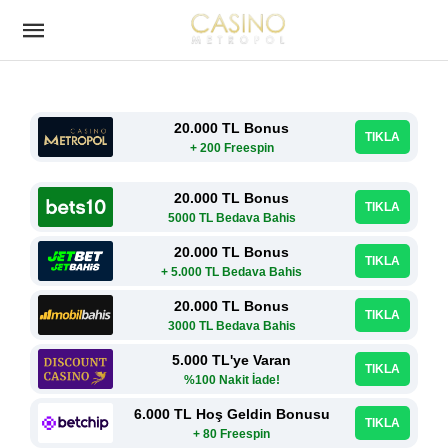
20.000 TL Bonus
TIKLA
+ 200 Freespin
20.000 TL Bonus
TIKLA
5000 TL Bedava Bahis
20.000 TL Bonus
TIKLA
+ 5.000 TL Bedava Bahis
20.000 TL Bonus
TIKLA
3000 TL Bedava Bahis
5.000 TL'ye Varan
TIKLA
%100 Nakit İade!
6.000 TL Hoş Geldin Bonusu
TIKLA
+ 80 Freespin