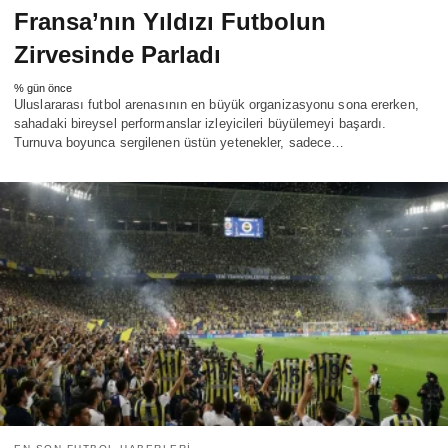
Fransa’nın Yıldızı Futbolun
Zirvesinde Parladı
% gün önce
Uluslararası futbol arenasının en büyük organizasyonu sona ererken,
sahadaki bireysel performanslar izleyicileri büyülemeyi başardı.
Turnuva boyunca sergilenen üstün yetenekler, sadece…