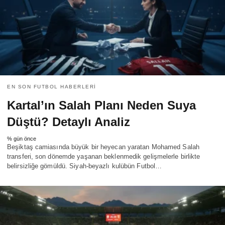
EN SON FUTBOL HABERLERI
Kartal’ın Salah Planı Neden Suya
Düştü? Detaylı Analiz
% gün önce
Beşiktaş camiasında büyük bir heyecan yaratan Mohamed Salah
transferi, son dönemde yaşanan beklenmedik gelişmelerle birlikte
belirsizliğe gömüldü. Siyah-beyazlı kulübün Futbol…