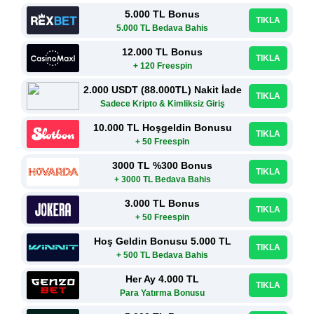
5.000 TL Bonus
TIKLA
5.000 TL Bedava Bahis
12.000 TL Bonus
TIKLA
+ 120 Freespin
2.000 USDT (88.000TL) Nakit İade
TIKLA
Sadece Kripto & Kimliksiz Giriş
10.000 TL Hoşgeldin Bonusu
TIKLA
+ 50 Freespin
3000 TL %300 Bonus
TIKLA
+ 3000 TL Bedava Bahis
3.000 TL Bonus
TIKLA
+ 50 Freespin
Hoş Geldin Bonusu 5.000 TL
TIKLA
+ 500 TL Bedava Bahis
Her Ay 4.000 TL
TIKLA
Para Yatırma Bonusu