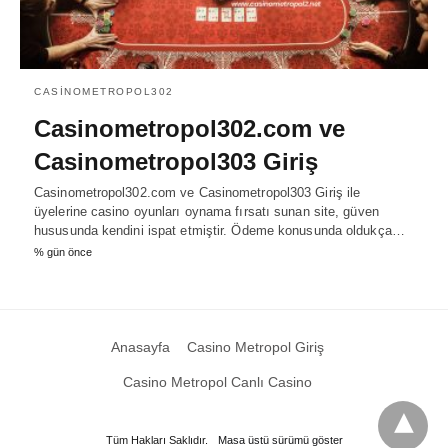
CASINOMETROPOL302
Casinometropol302.com ve
Casinometropol303 Giriş
Casinometropol302.com ve Casinometropol303 Giriş ile
üyelerine casino oyunları oynama fırsatı sunan site, güven
hususunda kendini ispat etmiştir. Ödeme konusunda oldukça…
% gün önce
Anasayfa
Casino Metropol Giriş
Casino Metropol Canlı Casino
Tüm Hakları Saklıdır.
Masa üstü sürümü göster