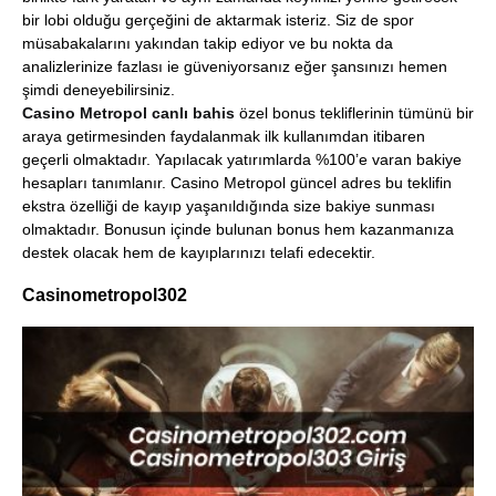
bir lobi olduğu gerçeğini de aktarmak isteriz. Siz de spor
müsabakalarını yakından takip ediyor ve bu nokta da
analizlerinize fazlası ie güveniyorsanız eğer şansınızı hemen
şimdi deneyebilirsiniz.
Casino Metropol canlı bahis
özel bonus tekliflerinin tümünü bir
araya getirmesinden faydalanmak ilk kullanımdan itibaren
geçerli olmaktadır. Yapılacak yatırımlarda %100’e varan bakiye
hesapları tanımlanır. Casino Metropol güncel adres bu teklifin
ekstra özelliği de kayıp yaşanıldığında size bakiye sunması
olmaktadır. Bonusun içinde bulunan bonus hem kazanmanıza
destek olacak hem de kayıplarınızı telafi edecektir.
Casinometropol302