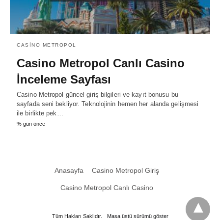
CASINO METROPOL
Casino Metropol Canlı Casino
İnceleme Sayfası
Casino Metropol güncel giriş bilgileri ve kayıt bonusu bu
sayfada seni bekliyor. Teknolojinin hemen her alanda gelişmesi
ile birlikte pek…
% gün önce
Anasayfa
Casino Metropol Giriş
Casino Metropol Canlı Casino
Tüm Hakları Saklıdır.
Masa üstü sürümü göster