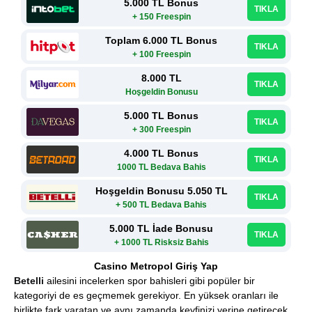
5.000 TL Bonus
TIKLA
+ 150 Freespin
Toplam 6.000 TL Bonus
TIKLA
+ 100 Freespin
8.000 TL
TIKLA
Hoşgeldin Bonusu
5.000 TL Bonus
TIKLA
+ 300 Freespin
4.000 TL Bonus
TIKLA
1000 TL Bedava Bahis
Hoşgeldin Bonusu 5.050 TL
TIKLA
+ 500 TL Bedava Bahis
5.000 TL İade Bonusu
TIKLA
+ 1000 TL Risksiz Bahis
Casino Metropol Giriş Yap
Betelli
ailesini incelerken spor bahisleri gibi popüler bir
kategoriyi de es geçmemek gerekiyor. En yüksek oranları ile
birlikte fark yaratan ve aynı zamanda keyfinizi yerine getirecek