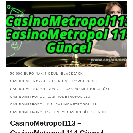
50.000 EURO NAKIT ÖDÜL
BLACKJACK
CASINO METROPOL
CASINO METROPOL GIRIŞ
CASINO METROPOL GÜNCEL
CASINO METROPOL ÜYE
CASINOMETROPOL
CASINOMETROPOL 113
CASINOMETROPOL 114
CASINOMETROPOL113
CASINOMETROPOL114
EN İYI CASINO SITESI
RULET
CasinoMetropol113 –
CasinoMetropol 114 Güncel