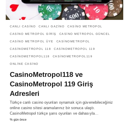
CANLI CASINO
CANLI GAZINO
CASINO METROPOL
CASINO METROPOL GIRIŞ
CASINO METROPOL GÜNCEL
CASINO METROPOL ÜYE
CASINOMETROPOL
CASINOMETROPOL 118
CASINOMETROPOL 119
CASINOMETROPOL118
CASINOMETROPOL119
ONLINE CASINO
CasinoMetropol118 ve
CasinoMetropol 119 Giriş
Adresleri
Türkçe canlı casino oyunları oynamak için güvenebileceğiniz
online casino sitesi aramalarınız bir sonuca ulaştı.
CasinoMetropol türkçe şans oyunları ve dahasıyla…
% gün önce