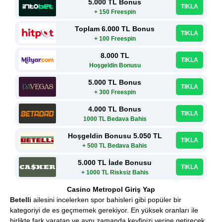
5.000 TL Bonus
TIKLA
+ 150 Freespin
Toplam 6.000 TL Bonus
TIKLA
+ 100 Freespin
8.000 TL
TIKLA
Hoşgeldin Bonusu
5.000 TL Bonus
TIKLA
+ 300 Freespin
4.000 TL Bonus
TIKLA
1000 TL Bedava Bahis
Hoşgeldin Bonusu 5.050 TL
TIKLA
+ 500 TL Bedava Bahis
5.000 TL İade Bonusu
TIKLA
+ 1000 TL Risksiz Bahis
Casino Metropol Giriş Yap
Betelli
ailesini incelerken spor bahisleri gibi popüler bir
kategoriyi de es geçmemek gerekiyor. En yüksek oranları ile
birlikte fark yaratan ve aynı zamanda keyfinizi yerine getirecek