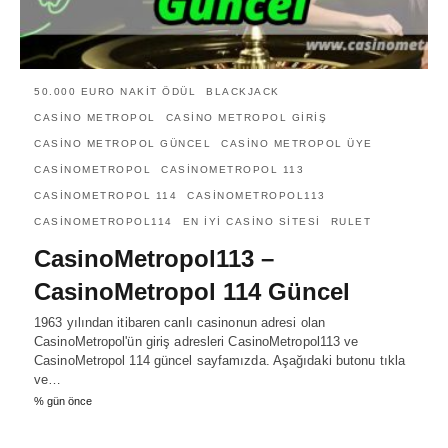
50.000 EURO NAKIT ÖDÜL
BLACKJACK
CASINO METROPOL
CASINO METROPOL GIRIŞ
CASINO METROPOL GÜNCEL
CASINO METROPOL ÜYE
CASINOMETROPOL
CASINOMETROPOL 113
CASINOMETROPOL 114
CASINOMETROPOL113
CASINOMETROPOL114
EN İYI CASINO SITESI
RULET
CasinoMetropol113 –
CasinoMetropol 114 Güncel
1963 yılından itibaren canlı casinonun adresi olan
CasinoMetropol'ün giriş adresleri CasinoMetropol113 ve
CasinoMetropol 114 güncel sayfamızda. Aşağıdaki butonu tıkla
ve…
% gün önce