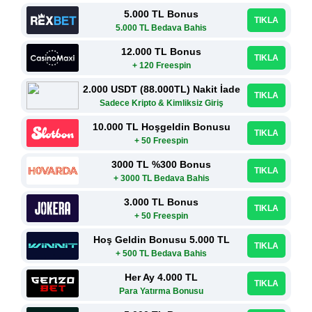
5.000 TL Bonus
TIKLA
5.000 TL Bedava Bahis
12.000 TL Bonus
TIKLA
+ 120 Freespin
2.000 USDT (88.000TL) Nakit İade
TIKLA
Sadece Kripto & Kimliksiz Giriş
10.000 TL Hoşgeldin Bonusu
TIKLA
+ 50 Freespin
3000 TL %300 Bonus
TIKLA
+ 3000 TL Bedava Bahis
3.000 TL Bonus
TIKLA
+ 50 Freespin
Hoş Geldin Bonusu 5.000 TL
TIKLA
+ 500 TL Bedava Bahis
Her Ay 4.000 TL
TIKLA
Para Yatırma Bonusu