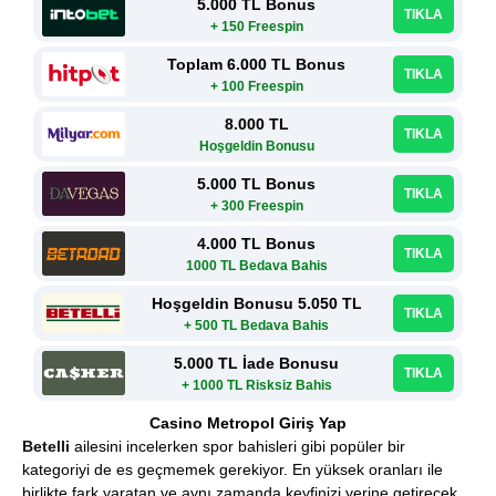
5.000 TL Bonus
TIKLA
+ 150 Freespin
Toplam 6.000 TL Bonus
TIKLA
+ 100 Freespin
8.000 TL
TIKLA
Hoşgeldin Bonusu
5.000 TL Bonus
TIKLA
+ 300 Freespin
4.000 TL Bonus
TIKLA
1000 TL Bedava Bahis
Hoşgeldin Bonusu 5.050 TL
TIKLA
+ 500 TL Bedava Bahis
5.000 TL İade Bonusu
TIKLA
+ 1000 TL Risksiz Bahis
Casino Metropol Giriş Yap
Betelli
ailesini incelerken spor bahisleri gibi popüler bir
kategoriyi de es geçmemek gerekiyor. En yüksek oranları ile
birlikte fark yaratan ve aynı zamanda keyfinizi yerine getirecek