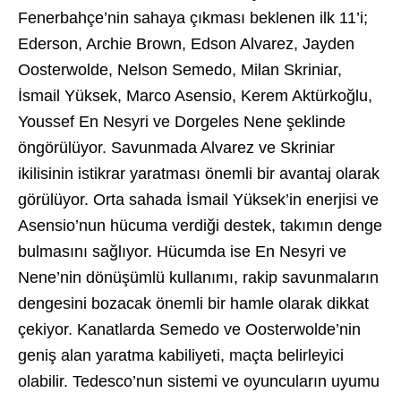
Fenerbahçe’nin sahaya çıkması beklenen ilk 11’i;
Ederson, Archie Brown, Edson Alvarez, Jayden
Oosterwolde, Nelson Semedo, Milan Skriniar,
İsmail Yüksek, Marco Asensio, Kerem Aktürkoğlu,
Youssef En Nesyri ve Dorgeles Nene şeklinde
öngörülüyor. Savunmada Alvarez ve Skriniar
ikilisinin istikrar yaratması önemli bir avantaj olarak
görülüyor. Orta sahada İsmail Yüksek’in enerjisi ve
Asensio’nun hücuma verdiği destek, takımın denge
bulmasını sağlıyor. Hücumda ise En Nesyri ve
Nene’nin dönüşümlü kullanımı, rakip savunmaların
dengesini bozacak önemli bir hamle olarak dikkat
çekiyor. Kanatlarda Semedo ve Oosterwolde’nin
geniş alan yaratma kabiliyeti, maçta belirleyici
olabilir. Tedesco’nun sistemi ve oyuncuların uyumu