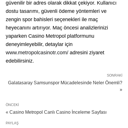
güvenilir bir adres olarak dikkat çekiyor. Kullanıcı
dostu tasarımı, güvenli ödeme yöntemleri ve
zengin spor bahisleri seçenekleri ile maç
heyecanını artırıyor. Maç öncesi analizlerinizi
yaparken Casino Metropol platformunu
deneyimleyebilir, detaylar için
www.metropolcasinotr.com/
adresini ziyaret
edebilirsiniz.
SONRAKI
Galatasaray Samsunspor Mücadelesinde Neler Önemli?
»
ÖNCEKI
« Casino Metropol Canlı Casino İnceleme Sayfası
PAYLAŞ