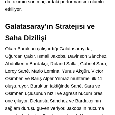
da takımın son maçlardaki performansını olumlu
etkiliyor.
Galatasaray’ın Stratejisi ve
Saha Dizilişi
Okan Buruk’un çalıştırdığı Galatasaray’da,
Uğurcan Çakır, Ismail Jakobs, Davinson Sánchez,
Abdülkerim Bardakçı, Roland Sallai, Gabriel Sara,
Leroy Sané, Mario Lemina, Yunus Akgün, Victor
Osimhen ve Barış Alper Yılmaz muhtemel ilk 11’i
oluşturuyor. Buruk’un taktiğinde Sané, Sara ve
Osimhen üçlüsünün hızlı ve agresif hücum presi
öne çıkıyor. Defansta Sánchez ve Bardakçı’nın
sağlam duruşu güven veriyor, Jakobs’ın hücuma