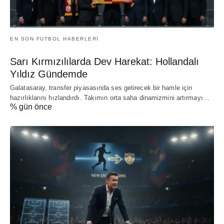
EN SON FUTBOL HABERLERI
Sarı Kırmızılılarda Dev Harekat: Hollandalı
Yıldız Gündemde
Galatasaray, transfer piyasasında ses getirecek bir hamle için
hazırlıklarını hızlandırdı. Takımın orta saha dinamizmini artırmayı…
% gün önce