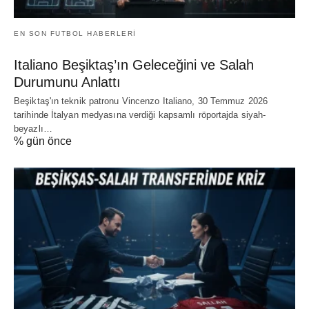
EN SON FUTBOL HABERLERI
Italiano Beşiktaş’ın Geleceğini ve Salah
Durumunu Anlattı
Beşiktaş'ın teknik patronu Vincenzo Italiano, 30 Temmuz 2026
tarihinde İtalyan medyasına verdiği kapsamlı röportajda siyah-
beyazlı…
% gün önce