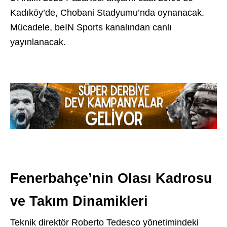
Kadıköy’de, Chobani Stadyumu’nda oynanacak.
Mücadele, beIN Sports kanalından canlı
yayınlanacak.
Fenerbahçe’nin Olası Kadrosu
ve Takım Dinamikleri
Teknik direktör Roberto Tedesco yönetimindeki