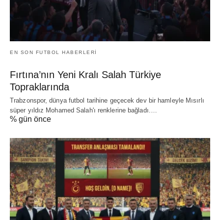
EN SON FUTBOL HABERLERI
Fırtına’nın Yeni Kralı Salah Türkiye
Topraklarında
Trabzonspor, dünya futbol tarihine geçecek dev bir hamleyle Mısırlı
süper yıldız Mohamed Salah'ı renklerine bağladı.…
% gün önce