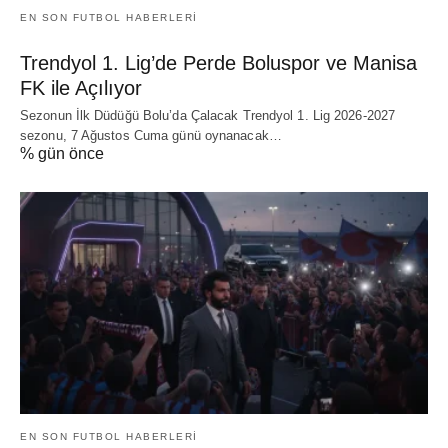
EN SON FUTBOL HABERLERI
Trendyol 1. Lig’de Perde Boluspor ve Manisa
FK ile Açılıyor
Sezonun İlk Düdüğü Bolu’da Çalacak Trendyol 1. Lig 2026-2027
sezonu, 7 Ağustos Cuma günü oynanacak…
% gün önce
EN SON FUTBOL HABERLERI