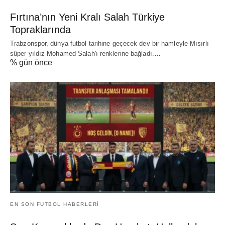
Fırtına’nın Yeni Kralı Salah Türkiye
Topraklarında
Trabzonspor, dünya futbol tarihine geçecek dev bir hamleyle Mısırlı
süper yıldız Mohamed Salah'ı renklerine bağladı.…
% gün önce
EN SON FUTBOL HABERLERI