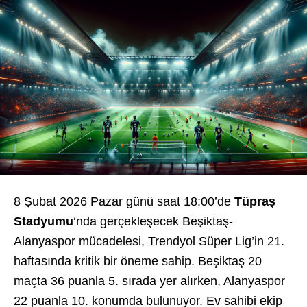
8 Şubat 2026 Pazar günü saat 18:00’de
Tüpraş
Stadyumu
‘nda gerçekleşecek Beşiktaş-
Alanyaspor mücadelesi, Trendyol Süper Lig’in 21.
haftasında kritik bir öneme sahip. Beşiktaş 20
maçta 36 puanla 5. sırada yer alırken, Alanyaspor
22 puanla 10. konumda bulunuyor. Ev sahibi ekip