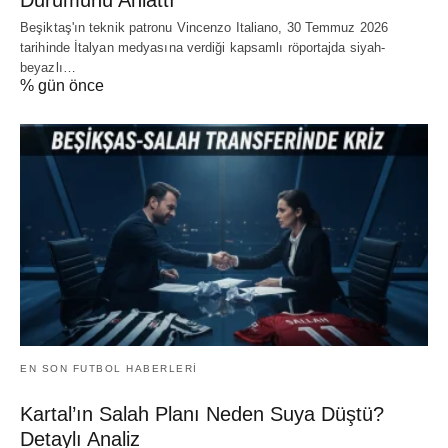
Durumunu Anlattı
Beşiktaş'ın teknik patronu Vincenzo Italiano, 30 Temmuz 2026
tarihinde İtalyan medyasına verdiği kapsamlı röportajda siyah-
beyazlı…
% gün önce
EN SON FUTBOL HABERLERI
Kartal’ın Salah Planı Neden Suya Düştü?
Detaylı Analiz