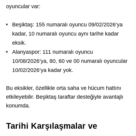
oyuncular var:
Beşiktaş: 155 numaralı oyuncu 09/02/2026’ya
kadar, 10 numaralı oyuncu aynı tarihe kadar
eksik.
Alanyaspor: 111 numaralı oyuncu
10/08/2026’ya, 80, 60 ve 00 numaralı oyuncular
10/02/2026’ya kadar yok.
Bu eksikler, özellikle orta saha ve hücum hattını
etkileyebilir. Beşiktaş taraftar desteğiyle avantajlı
konumda.
Tarihi Karşılaşmalar ve