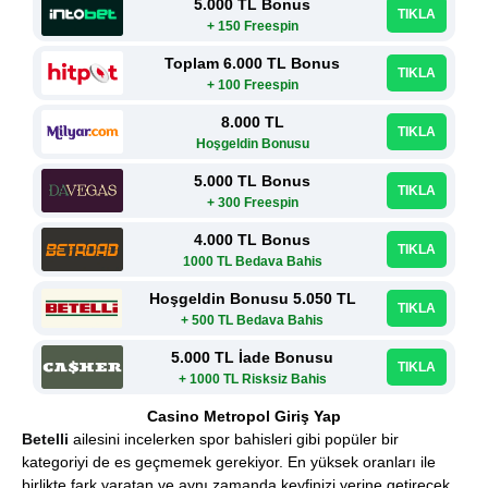
5.000 TL Bonus
TIKLA
+ 150 Freespin
Toplam 6.000 TL Bonus
TIKLA
+ 100 Freespin
8.000 TL
TIKLA
Hoşgeldin Bonusu
5.000 TL Bonus
TIKLA
+ 300 Freespin
4.000 TL Bonus
TIKLA
1000 TL Bedava Bahis
Hoşgeldin Bonusu 5.050 TL
TIKLA
+ 500 TL Bedava Bahis
5.000 TL İade Bonusu
TIKLA
+ 1000 TL Risksiz Bahis
Casino Metropol Giriş Yap
Betelli
ailesini incelerken spor bahisleri gibi popüler bir
kategoriyi de es geçmemek gerekiyor. En yüksek oranları ile
birlikte fark yaratan ve aynı zamanda keyfinizi yerine getirecek