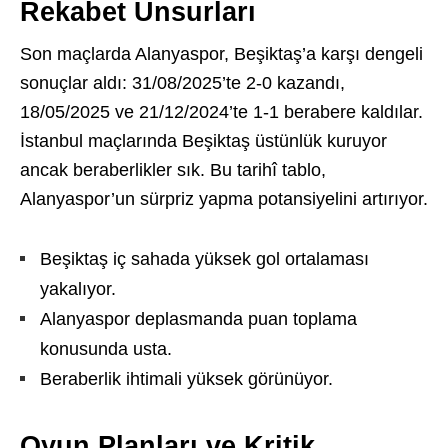
Rekabet Unsurları
Son maçlarda Alanyaspor, Beşiktaş’a karşı dengeli
sonuçlar aldı: 31/08/2025’te 2-0 kazandı,
18/05/2025 ve 21/12/2024’te 1-1 berabere kaldılar.
İstanbul maçlarında Beşiktaş üstünlük kuruyor
ancak beraberlikler sık. Bu tarihî tablo,
Alanyaspor’un sürpriz yapma potansiyelini artırıyor.
Beşiktaş iç sahada yüksek gol ortalaması
yakalıyor.
Alanyaspor deplasmanda puan toplama
konusunda usta.
Beraberlik ihtimali yüksek görünüyor.
Oyun Planları ve Kritik