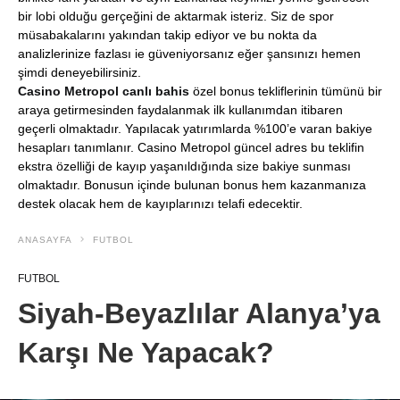
bir lobi olduğu gerçeğini de aktarmak isteriz. Siz de spor
müsabakalarını yakından takip ediyor ve bu nokta da
analizlerinize fazlası ie güveniyorsanız eğer şansınızı hemen
şimdi deneyebilirsiniz.
Casino Metropol canlı bahis
özel bonus tekliflerinin tümünü bir
araya getirmesinden faydalanmak ilk kullanımdan itibaren
geçerli olmaktadır. Yapılacak yatırımlarda %100’e varan bakiye
hesapları tanımlanır. Casino Metropol güncel adres bu teklifin
ekstra özelliği de kayıp yaşanıldığında size bakiye sunması
olmaktadır. Bonusun içinde bulunan bonus hem kazanmanıza
destek olacak hem de kayıplarınızı telafi edecektir.
ANASAYFA
FUTBOL
FUTBOL
Siyah-Beyazlılar Alanya’ya
Karşı Ne Yapacak?