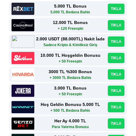
5.000 TL Bonus
TIKLA
5.000 TL Bedava Bahis
12.000 TL Bonus
TIKLA
+ 120 Freespin
2.000 USDT (88.000TL) Nakit İade
TIKLA
Sadece Kripto & Kimliksiz Giriş
10.000 TL Hoşgeldin Bonusu
TIKLA
+ 50 Freespin
3000 TL %300 Bonus
TIKLA
+ 3000 TL Bedava Bahis
3.000 TL Bonus
TIKLA
+ 50 Freespin
Hoş Geldin Bonusu 5.000 TL
TIKLA
+ 500 TL Bedava Bahis
Her Ay 4.000 TL
TIKLA
Para Yatırma Bonusu