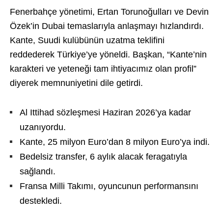
Fenerbahçe yönetimi, Ertan Torunoğulları ve Devin
Özek’in Dubai temaslarıyla anlaşmayı hızlandırdı.
Kante, Suudi kulübünün uzatma teklifini
reddederek Türkiye’ye yöneldi. Başkan, “Kante’nin
karakteri ve yeteneği tam ihtiyacımız olan profil”
diyerek memnuniyetini dile getirdi.
Al Ittihad sözleşmesi Haziran 2026’ya kadar
uzanıyordu.
Kante, 25 milyon Euro’dan 8 milyon Euro’ya indi.
Bedelsiz transfer, 6 aylık alacak feragatıyla
sağlandı.
Fransa Milli Takımı, oyuncunun performansını
destekledi.