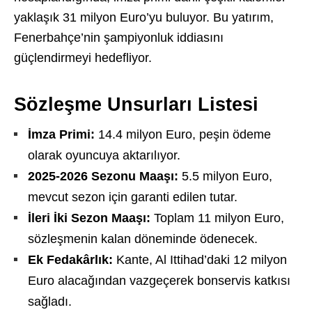
yaklaşık 31 milyon Euro’yu buluyor. Bu yatırım,
Fenerbahçe’nin şampiyonluk iddiasını
güçlendirmeyi hedefliyor.
Sözleşme Unsurları Listesi
İmza Primi:
14.4 milyon Euro, peşin ödeme
olarak oyuncuya aktarılıyor.
2025-2026 Sezonu Maaşı:
5.5 milyon Euro,
mevcut sezon için garanti edilen tutar.
İleri İki Sezon Maaşı:
Toplam 11 milyon Euro,
sözleşmenin kalan döneminde ödenecek.
Ek Fedakârlık:
Kante, Al Ittihad’daki 12 milyon
Euro alacağından vazgeçerek bonservis katkısı
sağladı.