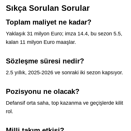
Sıkça Sorulan Sorular
Toplam maliyet ne kadar?
Yaklaşık 31 milyon Euro; imza 14.4, bu sezon 5.5,
kalan 11 milyon Euro maaşlar.
Sözleşme süresi nedir?
2.5 yıllık, 2025-2026 ve sonraki iki sezon kapsıyor.
Pozisyonu ne olacak?
Defansif orta saha, top kazanma ve geçişlerde kilit
rol.
Milli takım etkisi?