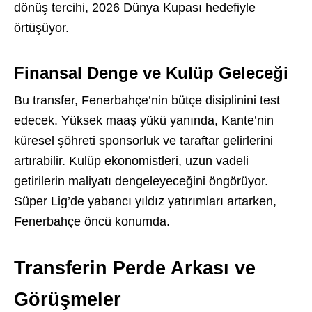
dönüş tercihi, 2026 Dünya Kupası hedefiyle
örtüşüyor.
Finansal Denge ve Kulüp Geleceği
Bu transfer, Fenerbahçe’nin bütçe disiplinini test
edecek. Yüksek maaş yükü yanında, Kante’nin
küresel şöhreti sponsorluk ve taraftar gelirlerini
artırabilir. Kulüp ekonomistleri, uzun vadeli
getirilerin maliyatı dengeleyeceğini öngörüyor.
Süper Lig’de yabancı yıldız yatırımları artarken,
Fenerbahçe öncü konumda.
Transferin Perde Arkası ve
Görüşmeler