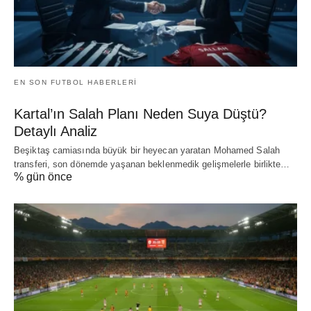
EN SON FUTBOL HABERLERI
Kartal’ın Salah Planı Neden Suya Düştü?
Detaylı Analiz
Beşiktaş camiasında büyük bir heyecan yaratan Mohamed Salah
transferi, son dönemde yaşanan beklenmedik gelişmelerle birlikte…
% gün önce