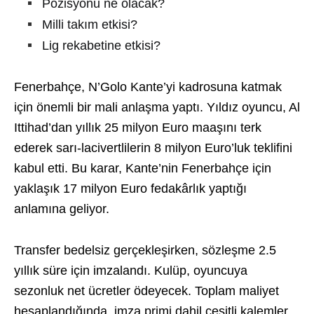
Pozisyonu ne olacak?
Milli takım etkisi?
Lig rekabetine etkisi?
Fenerbahçe, N’Golo Kante’yi kadrosuna katmak
için önemli bir mali anlaşma yaptı. Yıldız oyuncu, Al
Ittihad’dan yıllık 25 milyon Euro maaşını terk
ederek sarı-lacivertlilerin 8 milyon Euro’luk teklifini
kabul etti. Bu karar, Kante’nin Fenerbahçe için
yaklaşık 17 milyon Euro fedakârlık yaptığı
anlamına geliyor.
Transfer bedelsiz gerçekleşirken, sözleşme 2.5
yıllık süre için imzalandı. Kulüp, oyuncuya
sezonluk net ücretler ödeyecek. Toplam maliyet
hesaplandığında, imza primi dahil çeşitli kalemler