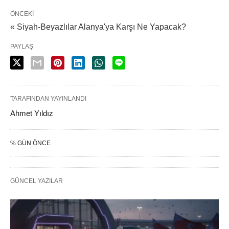
ÖNCEKI
« Siyah-Beyazlılar Alanya'ya Karşı Ne Yapacak?
PAYLAŞ
TARAFINDAN YAYINLANDI
Ahmet Yıldız
% GÜN ÖNCE
GÜNCEL YAZILAR