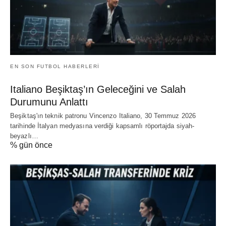
EN SON FUTBOL HABERLERI
Italiano Beşiktaş’ın Geleceğini ve Salah
Durumunu Anlattı
Beşiktaş'ın teknik patronu Vincenzo Italiano, 30 Temmuz 2026
tarihinde İtalyan medyasına verdiği kapsamlı röportajda siyah-
beyazlı…
% gün önce