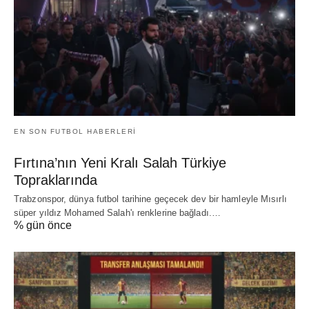
EN SON FUTBOL HABERLERI
Fırtına’nın Yeni Kralı Salah Türkiye
Topraklarında
Trabzonspor, dünya futbol tarihine geçecek dev bir hamleyle Mısırlı
süper yıldız Mohamed Salah'ı renklerine bağladı.…
% gün önce