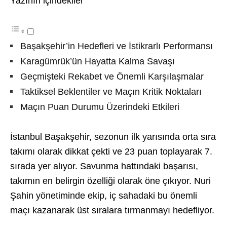
Yazının içindekiler
Başakşehir’in Hedefleri ve İstikrarlı Performansı
Karagümrük’ün Hayatta Kalma Savaşı
Geçmişteki Rekabet ve Önemli Karşılaşmalar
Taktiksel Beklentiler ve Maçın Kritik Noktaları
Maçın Puan Durumu Üzerindeki Etkileri
İstanbul Başakşehir, sezonun ilk yarısında orta sıra
takımı olarak dikkat çekti ve 23 puan toplayarak 7.
sırada yer alıyor. Savunma hattındaki başarısı,
takımın en belirgin özelliği olarak öne çıkıyor. Nuri
Şahin yönetiminde ekip, iç sahadaki bu önemli
maçı kazanarak üst sıralara tırmanmayı hedefliyor.