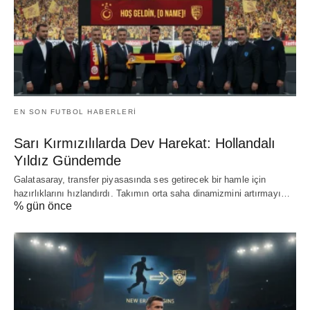
EN SON FUTBOL HABERLERI
Sarı Kırmızılılarda Dev Harekat: Hollandalı
Yıldız Gündemde
Galatasaray, transfer piyasasında ses getirecek bir hamle için
hazırlıklarını hızlandırdı. Takımın orta saha dinamizmini artırmayı…
% gün önce