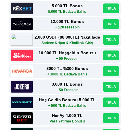
5.000 TL Bonus
TIKLA
5.000 TL Bedava Bahis
12.000 TL Bonus
TIKLA
+ 120 Freespin
2.000 USDT (88.000TL) Nakit İade
TIKLA
Sadece Kripto & Kimliksiz Giriş
10.000 TL Hoşgeldin Bonusu
TIKLA
+ 50 Freespin
3000 TL %300 Bonus
TIKLA
+ 3000 TL Bedava Bahis
3.000 TL Bonus
TIKLA
+ 50 Freespin
Hoş Geldin Bonusu 5.000 TL
TIKLA
+ 500 TL Bedava Bahis
Her Ay 4.000 TL
TIKLA
Para Yatırma Bonusu