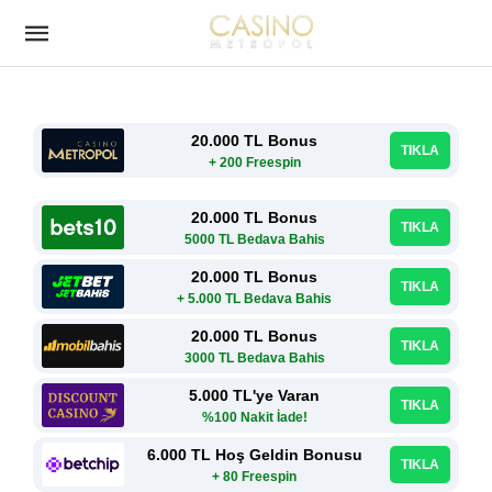
20.000 TL Bonus
TIKLA
+ 200 Freespin
20.000 TL Bonus
TIKLA
5000 TL Bedava Bahis
20.000 TL Bonus
TIKLA
+ 5.000 TL Bedava Bahis
20.000 TL Bonus
TIKLA
3000 TL Bedava Bahis
5.000 TL'ye Varan
TIKLA
%100 Nakit İade!
6.000 TL Hoş Geldin Bonusu
TIKLA
+ 80 Freespin