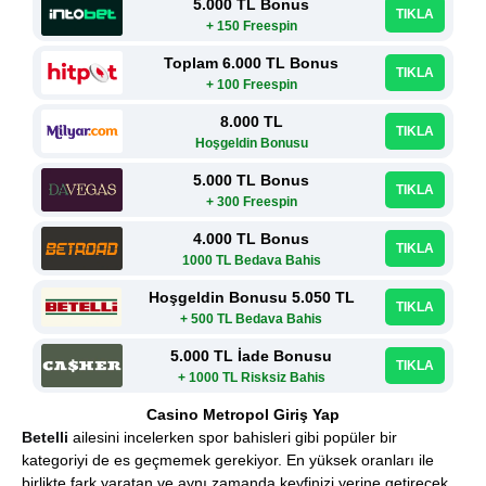
5.000 TL Bonus
TIKLA
+ 150 Freespin
Toplam 6.000 TL Bonus
TIKLA
+ 100 Freespin
8.000 TL
TIKLA
Hoşgeldin Bonusu
5.000 TL Bonus
TIKLA
+ 300 Freespin
4.000 TL Bonus
TIKLA
1000 TL Bedava Bahis
Hoşgeldin Bonusu 5.050 TL
TIKLA
+ 500 TL Bedava Bahis
5.000 TL İade Bonusu
TIKLA
+ 1000 TL Risksiz Bahis
Casino Metropol Giriş Yap
Betelli
ailesini incelerken spor bahisleri gibi popüler bir
kategoriyi de es geçmemek gerekiyor. En yüksek oranları ile
birlikte fark yaratan ve aynı zamanda keyfinizi yerine getirecek