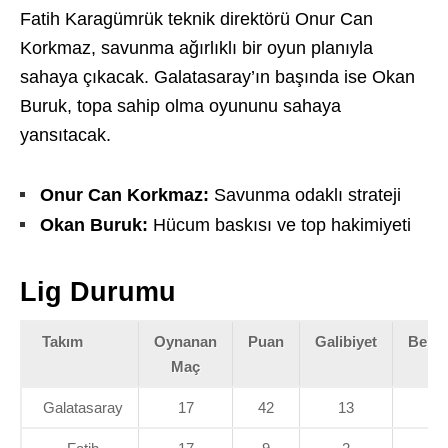
Fatih Karagümrük teknik direktörü Onur Can
Korkmaz, savunma ağırlıklı bir oyun planıyla
sahaya çıkacak. Galatasaray’ın başında ise Okan
Buruk, topa sahip olma oyununu sahaya
yansıtacak.
Onur Can Korkmaz:
Savunma odaklı strateji
Okan Buruk:
Hücum baskısı ve top hakimiyeti
Lig Durumu
Takım
Oynanan
Puan
Galibiyet
Berab
Maç
Galatasaray
17
42
13
3