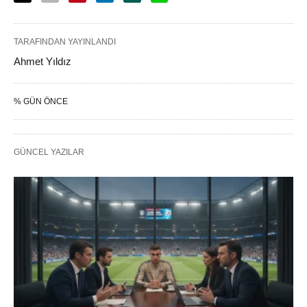
TARAFINDAN YAYINLANDI
Ahmet Yıldız
% GÜN ÖNCE
GÜNCEL YAZILAR