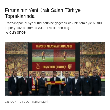
Fırtına’nın Yeni Kralı Salah Türkiye
Topraklarında
Trabzonspor, dünya futbol tarihine geçecek dev bir hamleyle Mısırlı
süper yıldız Mohamed Salah'ı renklerine bağladı.…
% gün önce
EN SON FUTBOL HABERLERI