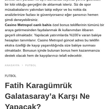
bir lobi olduğu gerçeğini de aktarmak isteriz. Siz de spor
müsabakalarını yakından takip ediyor ve bu nokta da
analizlerinize fazlası ie güveniyorsanız eğer şansınızı hemen
şimdi deneyebilirsiniz.
Casino Metropol canlı bahis
özel bonus tekliflerinin tümünü bir
araya getirmesinden faydalanmak ilk kullanımdan itibaren
geçerli olmaktadır. Yapılacak yatırımlarda %100’e varan bakiye
hesapları tanımlanır. Casino Metropol güncel adres bu teklifin
ekstra özelliği de kayıp yaşanıldığında size bakiye sunması
olmaktadır. Bonusun içinde bulunan bonus hem kazanmanıza
destek olacak hem de kayıplarınızı telafi edecektir.
ANASAYFA
FUTBOL
FUTBOL
Fatih Karagümrük
Galatasaray’a Karşı Ne
Yapacak?