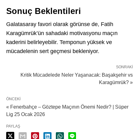
Sonuç Beklentileri
Galatasaray favori olarak görünse de, Fatih
Karagümrük’ün sahadaki motivasyonu maçın
kaderini belirleyebilir. Temponun yüksek ve
mücadelenin sert geçmesi bekleniyor.
SONRAKI
Kritik Mücadelede Neler Yaşanacak: Başakşehir vs
Karagümrük? »
ÖNCEKI
« Fenerbahçe – Göztepe Maçının Önemi Nedir? | Süper
Lig 25 Ocak 2026
PAYLAŞ