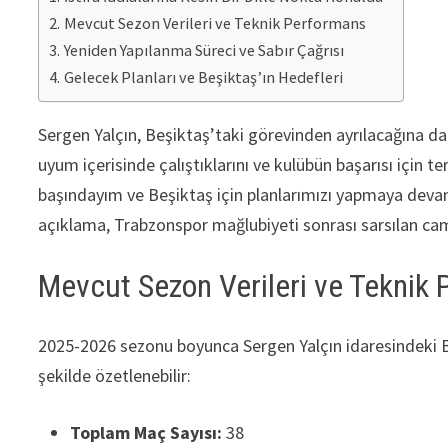
Mevcut Sezon Verileri ve Teknik Performans
Yeniden Yapılanma Süreci ve Sabır Çağrısı
Gelecek Planları ve Beşiktaş’ın Hedefleri
Sergen Yalçın, Beşiktaş’taki görevinden ayrılacağına dai
uyum içerisinde çalıştıklarını ve kulübün başarısı için
başındayım ve Beşiktaş için planlarımızı yapmaya dev
açıklama, Trabzonspor mağlubiyeti sonrası sarsılan cami
Mevcut Sezon Verileri ve Teknik
2025-2026 sezonu boyunca Sergen Yalçın idaresindeki Beş
şekilde özetlenebilir:
Toplam Maç Sayısı:
38