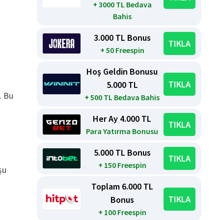
+ 3000 TL Bedava
Bahis
3.000 TL Bonus
TIKLA
+ 50 Freespin
Hoş Geldin Bonusu
TIKLA
5.000 TL
. Bu
+ 500 TL Bedava Bahis
Her Ay 4.000 TL
TIKLA
Para Yatırma Bonusu
5.000 TL Bonus
TIKLA
+ 150 Freespin
şu
Toplam 6.000 TL
TIKLA
Bonus
+ 100 Freespin