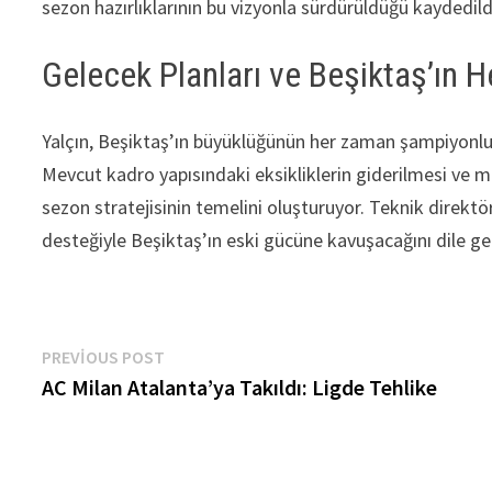
sezon hazırlıklarının bu vizyonla sürdürüldüğü kaydedild
Gelecek Planları ve Beşiktaş’ın H
Yalçın, Beşiktaş’ın büyüklüğünün her zaman şampiyonluk
Mevcut kadro yapısındaki eksikliklerin giderilmesi ve m
sezon stratejisinin temelini oluşturuyor. Teknik direktör
desteğiyle Beşiktaş’ın eski gücüne kavuşacağını dile ge
Yazı
Previous
PREVIOUS POST
post:
AC Milan Atalanta’ya Takıldı: Ligde Tehlike
gezinmesi