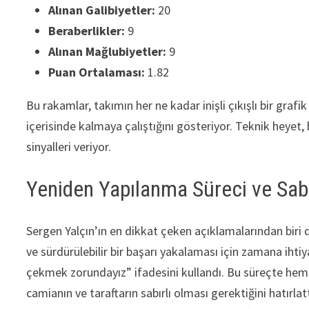
Alınan Galibiyetler:
20
Beraberlikler:
9
Alınan Mağlubiyetler:
9
Puan Ortalaması:
1.82
Bu rakamlar, takımın her ne kadar inişli çıkışlı bir gra
içerisinde kalmaya çalıştığını gösteriyor. Teknik heyet,
sinyalleri veriyor.
Yeniden Yapılanma Süreci ve Sabı
Sergen Yalçın’ın en dikkat çeken açıklamalarından biri
ve sürdürülebilir bir başarı yakalaması için zamana iht
çekmek zorundayız” ifadesini kullandı. Bu süreçte he
camianın ve taraftarın sabırlı olması gerektiğini hatırla