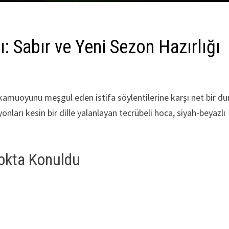
ı: Sabır ve Yeni Sezon Hazırlığı
kamuoyunu meşgul eden istifa söylentilerine karşı net bir du
nları kesin bir dille yalanlayan tecrübeli hoca, siyah-beyazlı
 Nokta Konuldu