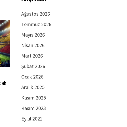
Ağustos 2026
Temmuz 2026
Mayıs 2026
Nisan 2026
Mart 2026
Şubat 2026
n
Ocak 2026
cak
Aralık 2025
Kasım 2025
Kasım 2023
Eylül 2021