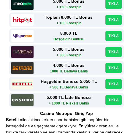
5.000 TL Bonus
TIKLA
+ 150 Freespin
Toplam 6.000 TL Bonus
TIKLA
+ 100 Freespin
8.000 TL
TIKLA
Hoşgeldin Bonusu
5.000 TL Bonus
TIKLA
+ 300 Freespin
4.000 TL Bonus
TIKLA
1000 TL Bedava Bahis
Hoşgeldin Bonusu 5.050 TL
TIKLA
+ 500 TL Bedava Bahis
5.000 TL İade Bonusu
TIKLA
+ 1000 TL Risksiz Bahis
Casino Metropol Giriş Yap
Betelli
ailesini incelerken spor bahisleri gibi popüler bir
kategoriyi de es geçmemek gerekiyor. En yüksek oranları ile
birlikte fark yaratan ve aynı zamanda keyfinizi yerine getirecek