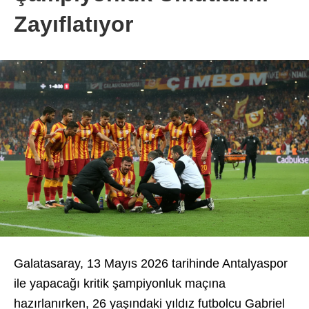
Zayıflatıyor
Galatasaray, 13 Mayıs 2026 tarihinde Antalyaspor
ile yapacağı kritik şampiyonluk maçına
hazırlanırken, 26 yaşındaki yıldız futbolcu Gabriel