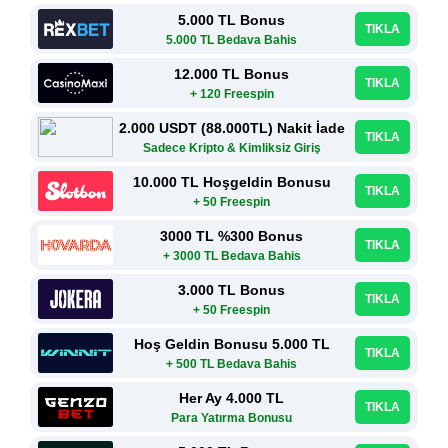
5.000 TL Bonus
TIKLA
5.000 TL Bedava Bahis
12.000 TL Bonus
TIKLA
+ 120 Freespin
2.000 USDT (88.000TL) Nakit İade
TIKLA
Sadece Kripto & Kimliksiz Giriş
10.000 TL Hoşgeldin Bonusu
TIKLA
+ 50 Freespin
3000 TL %300 Bonus
TIKLA
+ 3000 TL Bedava Bahis
3.000 TL Bonus
TIKLA
+ 50 Freespin
Hoş Geldin Bonusu 5.000 TL
TIKLA
+ 500 TL Bedava Bahis
Her Ay 4.000 TL
TIKLA
Para Yatırma Bonusu