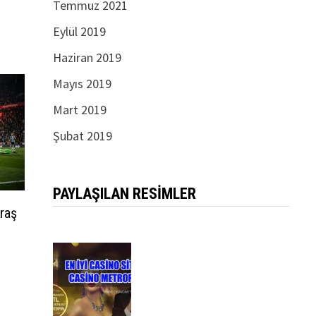
Temmuz 2021
Eylül 2019
Haziran 2019
Mayıs 2019
Mart 2019
Şubat 2019
PAYLAŞILAN RESIMLER
raş