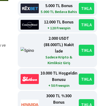
5.000 TL Bonus
TIKLA
5.000 TL Bedava Bahis
12.000 TL Bonus
TIKLA
+ 120 Freespin
2.000 USDT
(88.000TL) Nakit
ı ve
TIKLA
İade
Sadece Kripto &
Kimliksiz Giriş
10.000 TL Hoşgeldin
TIKLA
Bonusu
+ 50 Freespin
3000 TL %300
Bonus
TIKLA