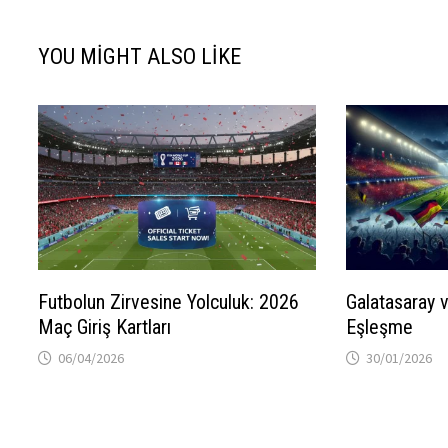
YOU MIGHT ALSO LIKE
Futbolun Zirvesine Yolculuk: 2026
Galatasaray v
Maç Giriş Kartları
Eşleşme
06/04/2026
30/01/2026