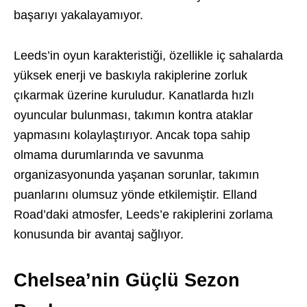
başarıyı yakalayamıyor.
Leeds’in oyun karakteristiği, özellikle iç sahalarda
yüksek enerji ve baskıyla rakiplerine zorluk
çıkarmak üzerine kuruludur. Kanatlarda hızlı
oyuncular bulunması, takımın kontra ataklar
yapmasını kolaylaştırıyor. Ancak topa sahip
olmama durumlarında ve savunma
organizasyonunda yaşanan sorunlar, takımın
puanlarını olumsuz yönde etkilemiştir. Elland
Road’daki atmosfer, Leeds’e rakiplerini zorlama
konusunda bir avantaj sağlıyor.
Chelsea’nin Güçlü Sezon