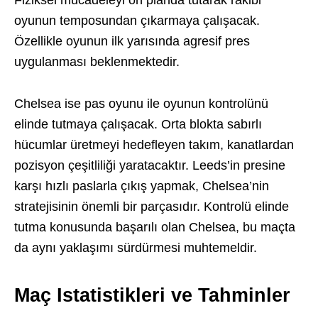
oyunun temposundan çıkarmaya çalışacak.
Özellikle oyunun ilk yarısında agresif pres
uygulanması beklenmektedir.
Chelsea ise pas oyunu ile oyunun kontrolünü
elinde tutmaya çalışacak. Orta blokta sabırlı
hücumlar üretmeyi hedefleyen takım, kanatlardan
pozisyon çeşitliliği yaratacaktır. Leeds’in presine
karşı hızlı paslarla çıkış yapmak, Chelsea’nin
stratejisinin önemli bir parçasıdır. Kontrolü elinde
tutma konusunda başarılı olan Chelsea, bu maçta
da aynı yaklaşımı sürdürmesi muhtemeldir.
Maç Istatistikleri ve Tahminler