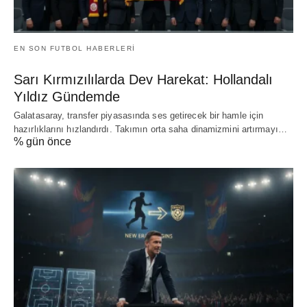
EN SON FUTBOL HABERLERI
Sarı Kırmızılılarda Dev Harekat: Hollandalı
Yıldız Gündemde
Galatasaray, transfer piyasasında ses getirecek bir hamle için
hazırlıklarını hızlandırdı. Takımın orta saha dinamizmini artırmayı…
% gün önce