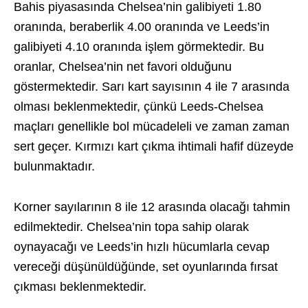
Bahis piyasasında Chelsea’nin galibiyeti 1.80
oranında, beraberlik 4.00 oranında ve Leeds’in
galibiyeti 4.10 oranında işlem görmektedir. Bu
oranlar, Chelsea’nin net favori olduğunu
göstermektedir. Sarı kart sayısının 4 ile 7 arasında
olması beklenmektedir, çünkü Leeds-Chelsea
maçları genellikle bol mücadeleli ve zaman zaman
sert geçer. Kırmızı kart çıkma ihtimali hafif düzeyde
bulunmaktadır.
Korner sayılarının 8 ile 12 arasında olacağı tahmin
edilmektedir. Chelsea’nin topa sahip olarak
oynayacağı ve Leeds’in hızlı hücumlarla cevap
vereceği düşünüldüğünde, set oyunlarında fırsat
çıkması beklenmektedir.