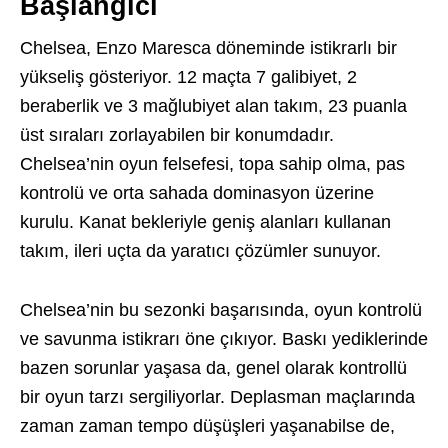
Başlangıcı
Chelsea, Enzo Maresca döneminde istikrarlı bir
yükseliş gösteriyor. 12 maçta 7 galibiyet, 2
beraberlik ve 3 mağlubiyet alan takım, 23 puanla
üst sıraları zorlayabilen bir konumdadır.
Chelsea’nin oyun felsefesi, topa sahip olma, pas
kontrolü ve orta sahada dominasyon üzerine
kurulu. Kanat bekleriyle geniş alanları kullanan
takım, ileri uçta da yaratıcı çözümler sunuyor.
Chelsea’nin bu sezonki başarısında, oyun kontrolü
ve savunma istikrarı öne çıkıyor. Baskı yediklerinde
bazen sorunlar yaşasa da, genel olarak kontrollü
bir oyun tarzı sergiliyorlar. Deplasman maçlarında
zaman zaman tempo düşüşleri yaşanabilse de,