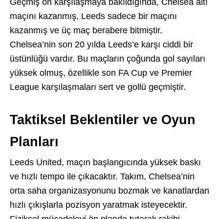
Geçmiş on karşılaşmaya bakıldığında, Chelsea altı
maçını kazanmış, Leeds sadece bir maçını
kazanmış ve üç maç berabere bitmiştir.
Chelsea’nin son 20 yılda Leeds’e karşı ciddi bir
üstünlüğü vardır. Bu maçların çoğunda gol sayıları
yüksek olmuş, özellikle son FA Cup ve Premier
League karşılaşmaları sert ve gollü geçmiştir.
Taktiksel Beklentiler ve Oyun
Planları
Leeds United, maçın başlangıcında yüksek baskı
ve hızlı tempo ile çıkacaktır. Takım, Chelsea’nin
orta saha organizasyonunu bozmak ve kanatlardan
hızlı çıkışlarla pozisyon yaratmak isteyecektir.
Fiziksel mücadeleyi ön planda tutarak rakibi