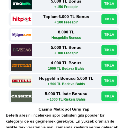
5.000 TL Bonus
TIKLA
+ 150 Freespin
Toplam 6.000 TL Bonus
TIKLA
+ 100 Freespin
8.000 TL
TIKLA
Hoşgeldin Bonusu
5.000 TL Bonus
TIKLA
+ 300 Freespin
4.000 TL Bonus
TIKLA
1000 TL Bedava Bahis
Hoşgeldin Bonusu 5.050 TL
TIKLA
+ 500 TL Bedava Bahis
5.000 TL İade Bonusu
TIKLA
+ 1000 TL Risksiz Bahis
Casino Metropol Giriş Yap
Betelli
ailesini incelerken spor bahisleri gibi popüler bir
kategoriyi de es geçmemek gerekiyor. En yüksek oranları ile
birlikte fark yaratan ve aynı zamanda keyfinizi yerine getirecek