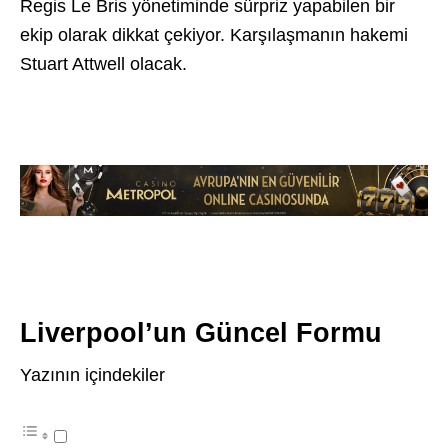
Regis Le Bris yönetiminde sürpriz yapabilen bir
ekip olarak dikkat çekiyor. Karşılaşmanın hakemi
Stuart Attwell olacak.
Liverpool’un Güncel Formu
Yazının içindekiler