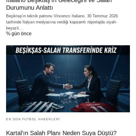
Durumunu Anlattı
Beşiktaş'ın teknik patronu Vincenzo Italiano, 30 Temmuz 2026
tarihinde İtalyan medyasına verdiği kapsamlı röportajda siyah-
beyazlı…
% gün önce
EN SON FUTBOL HABERLERI
Kartal’ın Salah Planı Neden Suya Düştü?