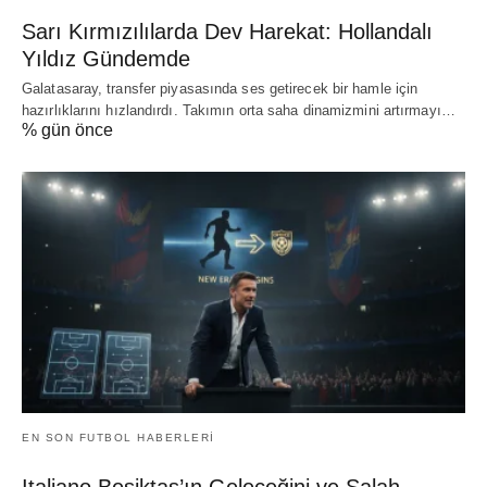
Sarı Kırmızılılarda Dev Harekat: Hollandalı
Yıldız Gündemde
Galatasaray, transfer piyasasında ses getirecek bir hamle için
hazırlıklarını hızlandırdı. Takımın orta saha dinamizmini artırmayı…
% gün önce
EN SON FUTBOL HABERLERI
Italiano Beşiktaş’ın Geleceğini ve Salah