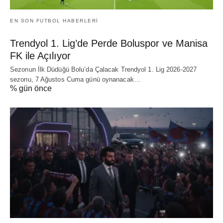
EN SON FUTBOL HABERLERI
Trendyol 1. Lig’de Perde Boluspor ve Manisa
FK ile Açılıyor
Sezonun İlk Düdüğü Bolu’da Çalacak Trendyol 1. Lig 2026-2027
sezonu, 7 Ağustos Cuma günü oynanacak…
% gün önce