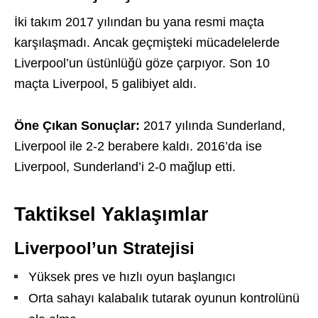
İki takım 2017 yılından bu yana resmi maçta
karşılaşmadı. Ancak geçmişteki mücadelelerde
Liverpool’un üstünlüğü göze çarpıyor. Son 10
maçta Liverpool, 5 galibiyet aldı.
Öne Çıkan Sonuçlar:
2017 yılında Sunderland,
Liverpool ile 2-2 berabere kaldı. 2016’da ise
Liverpool, Sunderland’i 2-0 mağlup etti.
Taktiksel Yaklaşımlar
Liverpool’un Stratejisi
Yüksek pres ve hızlı oyun başlangıcı
Orta sahayı kalabalık tutarak oyunun kontrolünü