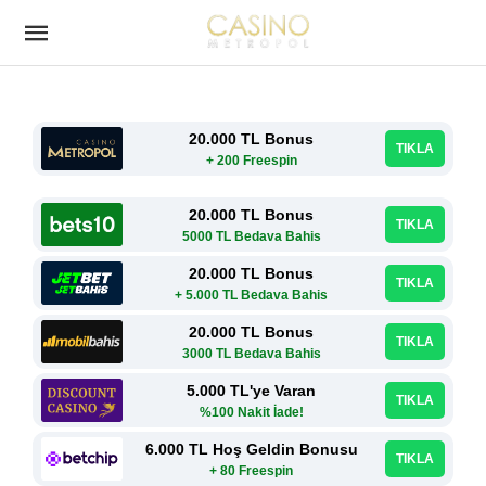
20.000 TL Bonus
TIKLA
+ 200 Freespin
20.000 TL Bonus
TIKLA
5000 TL Bedava Bahis
20.000 TL Bonus
TIKLA
+ 5.000 TL Bedava Bahis
20.000 TL Bonus
TIKLA
3000 TL Bedava Bahis
5.000 TL'ye Varan
TIKLA
%100 Nakit İade!
6.000 TL Hoş Geldin Bonusu
TIKLA
+ 80 Freespin