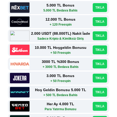
5.000 TL Bonus
TIKLA
5.000 TL Bedava Bahis
12.000 TL Bonus
TIKLA
+ 120 Freespin
2.000 USDT (88.000TL) Nakit İade
TIKLA
Sadece Kripto & Kimliksiz Giriş
10.000 TL Hoşgeldin Bonusu
TIKLA
+ 50 Freespin
3000 TL %300 Bonus
TIKLA
+ 3000 TL Bedava Bahis
3.000 TL Bonus
TIKLA
+ 50 Freespin
Hoş Geldin Bonusu 5.000 TL
TIKLA
+ 500 TL Bedava Bahis
Her Ay 4.000 TL
TIKLA
Para Yatırma Bonusu