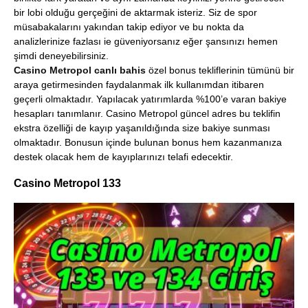
bir lobi olduğu gerçeğini de aktarmak isteriz. Siz de spor
müsabakalarını yakından takip ediyor ve bu nokta da
analizlerinize fazlası ie güveniyorsanız eğer şansınızı hemen
şimdi deneyebilirsiniz.
Casino Metropol canlı bahis
özel bonus tekliflerinin tümünü bir
araya getirmesinden faydalanmak ilk kullanımdan itibaren
geçerli olmaktadır. Yapılacak yatırımlarda %100’e varan bakiye
hesapları tanımlanır. Casino Metropol güncel adres bu teklifin
ekstra özelliği de kayıp yaşanıldığında size bakiye sunması
olmaktadır. Bonusun içinde bulunan bonus hem kazanmanıza
destek olacak hem de kayıplarınızı telafi edecektir.
Casino Metropol 133