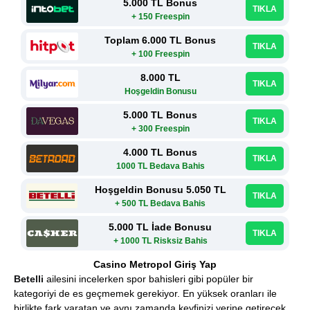
5.000 TL Bonus
TIKLA
+ 150 Freespin
Toplam 6.000 TL Bonus
TIKLA
+ 100 Freespin
8.000 TL
TIKLA
Hoşgeldin Bonusu
5.000 TL Bonus
TIKLA
+ 300 Freespin
4.000 TL Bonus
TIKLA
1000 TL Bedava Bahis
Hoşgeldin Bonusu 5.050 TL
TIKLA
+ 500 TL Bedava Bahis
5.000 TL İade Bonusu
TIKLA
+ 1000 TL Risksiz Bahis
Casino Metropol Giriş Yap
Betelli
ailesini incelerken spor bahisleri gibi popüler bir
kategoriyi de es geçmemek gerekiyor. En yüksek oranları ile
birlikte fark yaratan ve aynı zamanda keyfinizi yerine getirecek