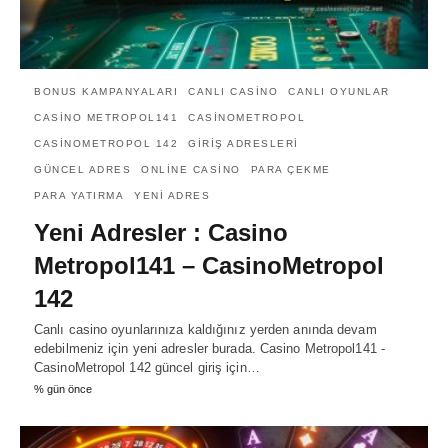
BONUS KAMPANYALARI
CANLI CASINO
CANLI OYUNLAR
CASINO METROPOL141
CASINOMETROPOL
CASINOMETROPOL 142
GIRIŞ ADRESLERI
GÜNCEL ADRES
ONLINE CASINO
PARA ÇEKME
PARA YATIRMA
YENI ADRES
Yeni Adresler : Casino
Metropol141 – CasinoMetropol
142
Canlı casino oyunlarınıza kaldığınız yerden anında devam
edebilmeniz için yeni adresler burada. Casino Metropol141 -
CasinoMetropol 142 güncel giriş için…
% gün önce