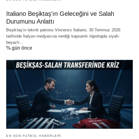
Italiano Beşiktaş’ın Geleceğini ve Salah
Durumunu Anlattı
Beşiktaş'ın teknik patronu Vincenzo Italiano, 30 Temmuz 2026
tarihinde İtalyan medyasına verdiği kapsamlı röportajda siyah-
beyazlı…
% gün önce
EN SON FUTBOL HABERLERI