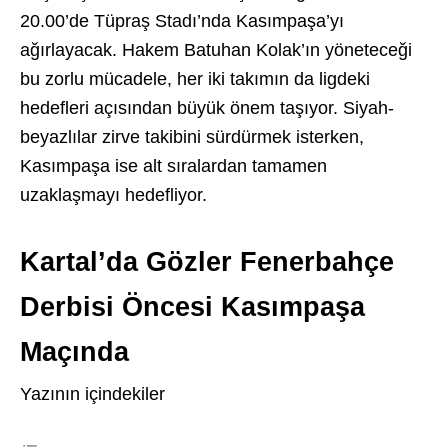
20.00’de Tüpraş Stadı’nda Kasımpaşa’yı
ağırlayacak. Hakem Batuhan Kolak’ın yöneteceği
bu zorlu mücadele, her iki takımın da ligdeki
hedefleri açısından büyük önem taşıyor. Siyah-
beyazlılar zirve takibini sürdürmek isterken,
Kasımpaşa ise alt sıralardan tamamen
uzaklaşmayı hedefliyor.
Kartal’da Gözler Fenerbahçe
Derbisi Öncesi Kasımpaşa
Maçında
Yazının içindekiler