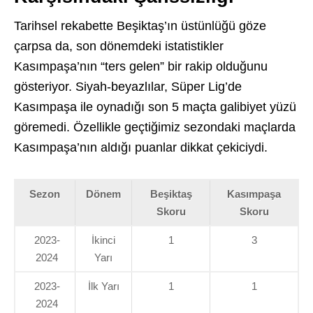
Tarihsel rekabette Beşiktaş’ın üstünlüğü göze
çarpsa da, son dönemdeki istatistikler
Kasımpaşa’nın “ters gelen” bir rakip olduğunu
gösteriyor. Siyah-beyazlılar, Süper Lig’de
Kasımpaşa ile oynadığı son 5 maçta galibiyet yüzü
göremedi. Özellikle geçtiğimiz sezondaki maçlarda
Kasımpaşa’nın aldığı puanlar dikkat çekiciydi.
Sezon
Dönem
Beşiktaş
Kasımpaşa
Skoru
Skoru
2023-
İkinci
1
3
2024
Yarı
2023-
İlk Yarı
1
1
2024