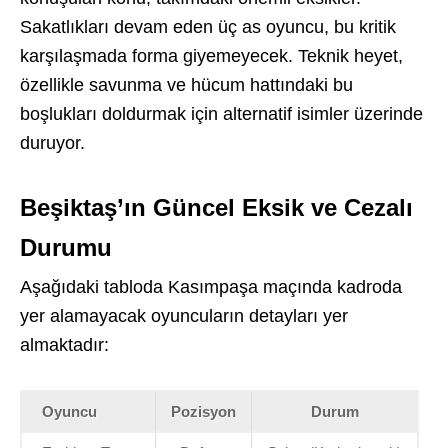
Sakatlıkları devam eden üç as oyuncu, bu kritik
karşılaşmada forma giyemeyecek. Teknik heyet,
özellikle savunma ve hücum hattındaki bu
boşlukları doldurmak için alternatif isimler üzerinde
duruyor.
Beşiktaş’ın Güncel Eksik ve Cezalı
Durumu
Aşağıdaki tabloda Kasımpaşa maçında kadroda
yer alamayacak oyuncuların detayları yer
almaktadır:
Oyuncu
Pozisyon
Durum