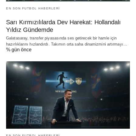
EN SON FUTBOL HABERLERI
Sarı Kırmızılılarda Dev Harekat: Hollandalı
Yıldız Gündemde
Galatasaray, transfer piyasasında ses getirecek bir hamle için
hazırlıklarını hızlandırdı. Takımın orta saha dinamizmini artırmayı…
% gün önce
EN SON FUTBOL HABERLERI