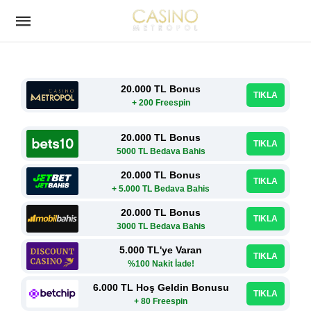
20.000 TL Bonus
TIKLA
+ 200 Freespin
20.000 TL Bonus
TIKLA
5000 TL Bedava Bahis
20.000 TL Bonus
TIKLA
+ 5.000 TL Bedava Bahis
20.000 TL Bonus
TIKLA
3000 TL Bedava Bahis
5.000 TL'ye Varan
TIKLA
%100 Nakit İade!
6.000 TL Hoş Geldin Bonusu
TIKLA
+ 80 Freespin