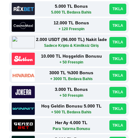
5.000 TL Bonus
TIKLA
5.000 TL Bedava Bahis
12.000 TL Bonus
TIKLA
+ 120 Freespin
2.000 USDT (96.000 TL) Nakit İade
TIKLA
Sadece Kripto & Kimliksiz Giriş
10.000 TL Hoşgeldin Bonusu
TIKLA
+ 50 Freespin
3000 TL %300 Bonus
TIKLA
+ 3000 TL Bedava Bahis
3.000 TL Bonus
TIKLA
+ 50 Freespin
Hoş Geldin Bonusu 5.000 TL
TIKLA
+ 500 TL Bedava Bahis
Her Ay 4.000 TL
TIKLA
Para Yatırma Bonusu