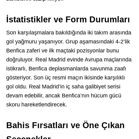
İstatistikler ve Form Durumları
Son karşılaşmalara bakıldığında iki takım arasında
gol yağmuru yaşanıyor. Grup aşamasındaki 4-2’lik
Benfica zaferi ve ilk maçtaki pozisyonlar bunu
doğruluyor. Real Madrid evinde Avrupa maçlarında
istikrarlı, Benfica deplasmanlarda savunma zaafı
gösteriyor. Son üç resmi maçın ikisinde karşılıklı
gol oldu. Real Madrid’in iç saha galibiyet serisi
devam edebilir, ancak Benfica’nın hücum gücü
skoru hareketlendirecek.
Bahis Fırsatları ve Öne Çıkan