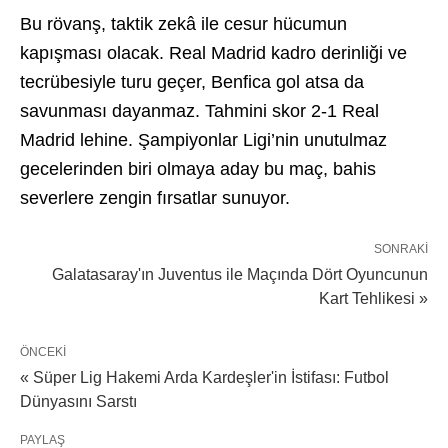
Bu rövanş, taktik zekâ ile cesur hücumun
kapışması olacak. Real Madrid kadro derinliği ve
tecrübesiyle turu geçer, Benfica gol atsa da
savunması dayanmaz. Tahmini skor 2-1 Real
Madrid lehine. Şampiyonlar Ligi’nin unutulmaz
gecelerinden biri olmaya aday bu maç, bahis
severlere zengin fırsatlar sunuyor.
SONRAKI
Galatasaray'ın Juventus ile Maçında Dört Oyuncunun
Kart Tehlikesi »
ÖNCEKI
« Süper Lig Hakemi Arda Kardeşler'in İstifası: Futbol
Dünyasını Sarstı
PAYLAŞ