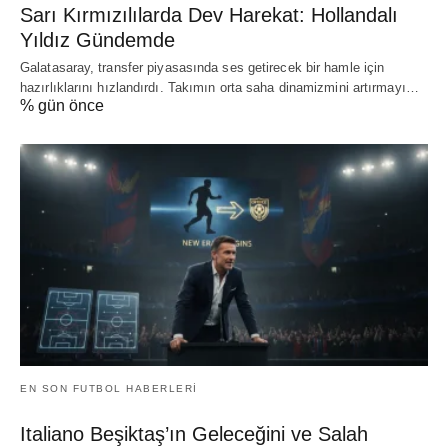
Sarı Kırmızılılarda Dev Harekat: Hollandalı
Yıldız Gündemde
Galatasaray, transfer piyasasında ses getirecek bir hamle için
hazırlıklarını hızlandırdı. Takımın orta saha dinamizmini artırmayı…
% gün önce
EN SON FUTBOL HABERLERI
Italiano Beşiktaş’ın Geleceğini ve Salah