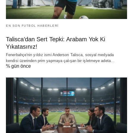
EN SON FUTBOL HABERLERI
Talisca’dan Sert Tepki: Arabam Yok Ki
Yıkatasınız!
Fenerbahçe'nin yıldız ismi Anderson Talisca, sosyal medyada
kendisi üzerinden prim yapmaya çalışan bir işletmeye adeta…
% gün önce