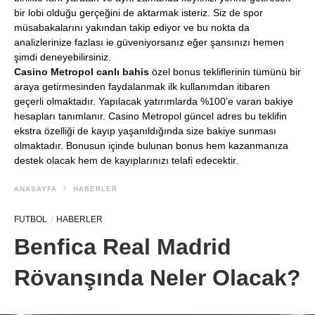
bir lobi olduğu gerçeğini de aktarmak isteriz. Siz de spor
müsabakalarını yakından takip ediyor ve bu nokta da
analizlerinize fazlası ie güveniyorsanız eğer şansınızı hemen
şimdi deneyebilirsiniz.
Casino Metropol canlı bahis
özel bonus tekliflerinin tümünü bir
araya getirmesinden faydalanmak ilk kullanımdan itibaren
geçerli olmaktadır. Yapılacak yatırımlarda %100’e varan bakiye
hesapları tanımlanır. Casino Metropol güncel adres bu teklifin
ekstra özelliği de kayıp yaşanıldığında size bakiye sunması
olmaktadır. Bonusun içinde bulunan bonus hem kazanmanıza
destek olacak hem de kayıplarınızı telafi edecektir.
ANASAYFA
HABERLER
FUTBOL
HABERLER
Benfica Real Madrid
Rövanşında Neler Olacak?