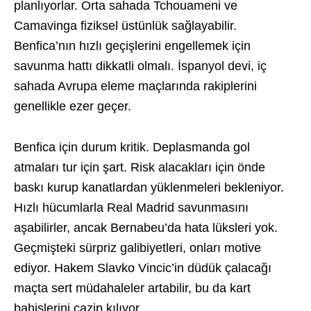
planlıyorlar. Orta sahada Tchouameni ve
Camavinga fiziksel üstünlük sağlayabilir.
Benfica’nın hızlı geçişlerini engellemek için
savunma hattı dikkatli olmalı. İspanyol devi, iç
sahada Avrupa eleme maçlarında rakiplerini
genellikle ezer geçer.
Benfica için durum kritik. Deplasmanda gol
atmaları tur için şart. Risk alacakları için önde
baskı kurup kanatlardan yüklenmeleri bekleniyor.
Hızlı hücumlarla Real Madrid savunmasını
aşabilirler, ancak Bernabeu’da hata lüksleri yok.
Geçmişteki sürpriz galibiyetleri, onları motive
ediyor. Hakem Slavko Vincic’in düdük çalacağı
maçta sert müdahaleler artabilir, bu da kart
bahislerini cazip kılıyor.