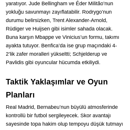
yaratıyor. Jude Bellingham ve Éder Militão’nun
yokluğu savunmayı zayıflatabilir. Rodrygo’nun
durumu belirsizken, Trent Alexander-Arnold,
Rüdiger ve Huijsen gibi isimler sahada olacak.
Buna karşın Mbappe ve Vinicius’un formu, takımı
ayakta tutuyor. Benfica’da ise grup maçındaki 4-
2’lik zafer moralleri yükseltti; Schjelderup ve
Pavlidis gibi oyuncular hücumda etkiliydi.
Taktik Yaklaşımlar ve Oyun
Planları
Real Madrid, Bernabeu’nun büyülü atmosferinde
kontrollü bir futbol sergileyecek. Skor avantajı
sayesinde topa hakim olup tempoyu düşük tutmayı