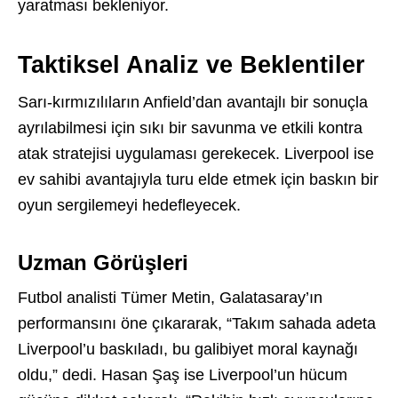
yaratması bekleniyor.
Taktiksel Analiz ve Beklentiler
Sarı-kırmızılıların Anfield’dan avantajlı bir sonuçla
ayrılabilmesi için sıkı bir savunma ve etkili kontra
atak stratejisi uygulaması gerekecek. Liverpool ise
ev sahibi avantajıyla turu elde etmek için baskın bir
oyun sergilemeyi hedefleyecek.
Uzman Görüşleri
Futbol analisti Tümer Metin, Galatasaray’ın
performansını öne çıkararak, “Takım sahada adeta
Liverpool’u baskıladı, bu galibiyet moral kaynağı
oldu,” dedi. Hasan Şaş ise Liverpool’un hücum