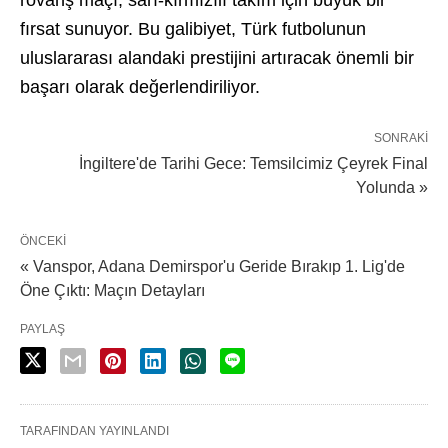
fırsat sunuyor. Bu galibiyet, Türk futbolunun
uluslararası alandaki prestijini artıracak önemli bir
başarı olarak değerlendiriliyor.
SONRAKI
İngiltere'de Tarihi Gece: Temsilcimiz Çeyrek Final
Yolunda »
ÖNCEKI
« Vanspor, Adana Demirspor'u Geride Bırakıp 1. Lig'de
Öne Çıktı: Maçın Detayları
PAYLAŞ
TARAFINDAN YAYINLANDI