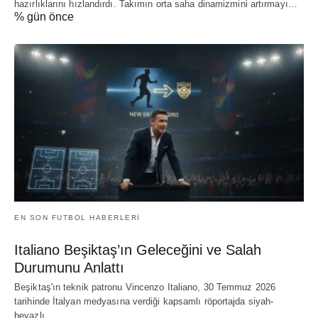
hazırlıklarını hızlandırdı. Takımın orta saha dinamizmini artırmayı…
% gün önce
EN SON FUTBOL HABERLERI
Italiano Beşiktaş’ın Geleceğini ve Salah
Durumunu Anlattı
Beşiktaş'ın teknik patronu Vincenzo Italiano, 30 Temmuz 2026
tarihinde İtalyan medyasına verdiği kapsamlı röportajda siyah-
beyazlı…