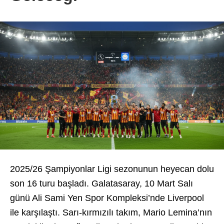
2025/26 Şampiyonlar Ligi sezonunun heyecan dolu
son 16 turu başladı. Galatasaray, 10 Mart Salı
günü Ali Sami Yen Spor Kompleksi’nde Liverpool
ile karşılaştı. Sarı-kırmızılı takım, Mario Lemina’nın