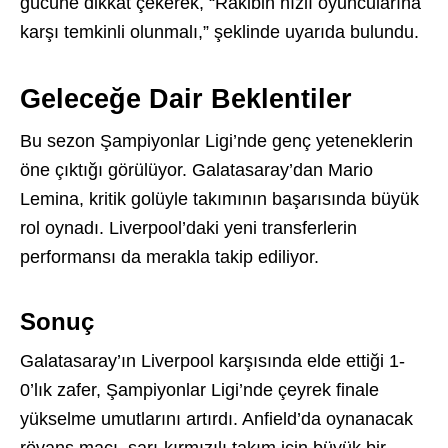
gücüne dikkat çekerek, “Rakibin hızlı oyuncularına
karşı temkinli olunmalı,” şeklinde uyarıda bulundu.
Geleceğe Dair Beklentiler
Bu sezon Şampiyonlar Ligi’nde genç yeteneklerin
öne çıktığı görülüyor. Galatasaray’dan Mario
Lemina, kritik golüyle takımının başarısında büyük
rol oynadı. Liverpool’daki yeni transferlerin
performansı da merakla takip ediliyor.
Sonuç
Galatasaray’ın Liverpool karşısında elde ettiği 1-
0’lık zafer, Şampiyonlar Ligi’nde çeyrek finale
yükselme umutlarını artırdı. Anfield’da oynanacak
rövanş maçı, sarı-kırmızılı takım için büyük bir