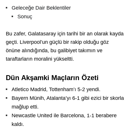
Geleceğe Dair Beklentiler
Sonuç
Bu zafer, Galatasaray için tarihi bir an olarak kayda
geçti. Liverpool’un güçlü bir rakip olduğu göz
önüne alındığında, bu galibiyet takımın ve
taraftarların moralini yükseltti.
Dün Akşamki Maçların Özeti
Atletico Madrid, Tottenham’ı 5-2 yendi.
Bayern Münih, Atalanta’yı 6-1 gibi ezici bir skorla
mağlup etti.
Newcastle United ile Barcelona, 1-1 berabere
kaldı.