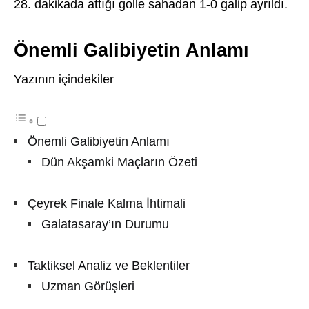
28. dakikada attığı golle sahadan 1-0 galip ayrıldı.
Önemli Galibiyetin Anlamı
Yazının içindekiler
Önemli Galibiyetin Anlamı
Dün Akşamki Maçların Özeti
Çeyrek Finale Kalma İhtimali
Galatasaray’ın Durumu
Taktiksel Analiz ve Beklentiler
Uzman Görüşleri