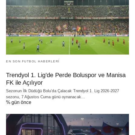
EN SON FUTBOL HABERLERI
Trendyol 1. Lig’de Perde Boluspor ve Manisa
FK ile Açılıyor
Sezonun İlk Düdüğü Bolu’da Çalacak Trendyol 1. Lig 2026-2027
sezonu, 7 Ağustos Cuma günü oynanacak…
% gün önce