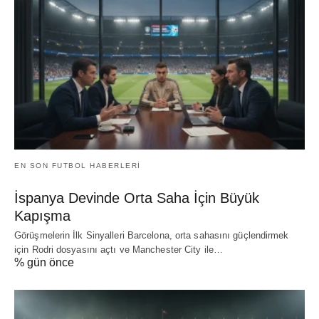
EN SON FUTBOL HABERLERI
İspanya Devinde Orta Saha İçin Büyük
Kapışma
Görüşmelerin İlk Sinyalleri Barcelona, orta sahasını güçlendirmek
için Rodri dosyasını açtı ve Manchester City ile…
% gün önce