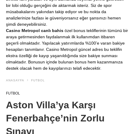
bir lobi olduğu gerçeğini de aktarmak isteriz. Siz de spor
müsabakalarını yakından takip ediyor ve bu nokta da
analizlerinize fazlası ie güveniyorsanız eğer şansınızı hemen
şimdi deneyebilirsiniz.
Casino Metropol canlı bahis
özel bonus tekliflerinin tümünü bir
araya getirmesinden faydalanmak ilk kullanımdan itibaren
geçerli olmaktadır. Yapılacak yatırımlarda %100’e varan bakiye
hesapları tanımlanır. Casino Metropol güncel adres bu teklifin
ekstra özelliği de kayıp yaşanıldığında size bakiye sunması
olmaktadır. Bonusun içinde bulunan bonus hem kazanmanıza
destek olacak hem de kayıplarınızı telafi edecektir.
ANASAYFA
FUTBOL
FUTBOL
Aston Villa’ya Karşı
Fenerbahçe’nin Zorlu
Sınavı