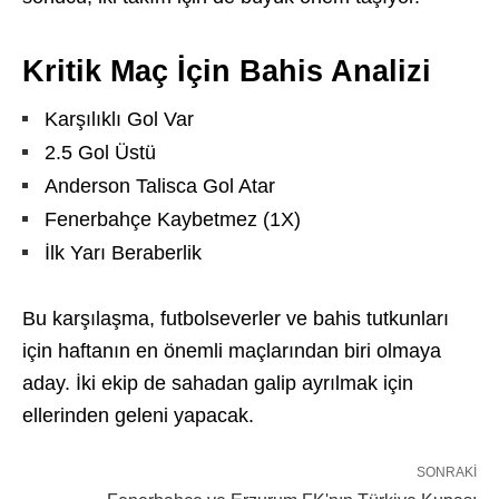
Kritik Maç İçin Bahis Analizi
Karşılıklı Gol Var
2.5 Gol Üstü
Anderson Talisca Gol Atar
Fenerbahçe Kaybetmez (1X)
İlk Yarı Beraberlik
Bu karşılaşma, futbolseverler ve bahis tutkunları
için haftanın en önemli maçlarından biri olmaya
aday. İki ekip de sahadan galip ayrılmak için
ellerinden geleni yapacak.
SONRAKI