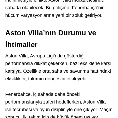
sahada olabilecek. Bu gelişme, Fenerbahçe’nin
hücum varyasyonlarına yeni bir soluk getiriyor.
Aston Villa’nın Durumu ve
İhtimaller
Aston Villa, Avrupa Ligi’nde gösterdiği
performansla dikkat çekerken, bazı eksiklerle karşı
karşıya. Özellikle orta saha ve savunma hattındaki
eksiklikler, takımın dengesini etkileyebilir.
Fenerbahçe, iç sahada daha önceki
performanslarıyla zaferi hedeflerken, Aston Villa
ise tecrübesi ve oyun disipliniyle öne çıkıyor. Maçın
sonucu, iki takım için de büyük önem taşıyor.