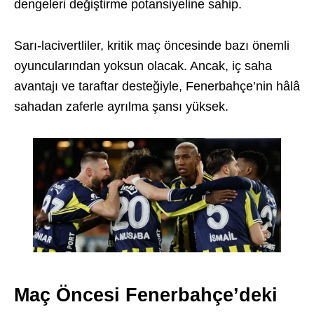
dengeleri değiştirme potansiyeline sahip.
Sarı-lacivertliler, kritik maç öncesinde bazı önemli
oyuncularından yoksun olacak. Ancak, iç saha
avantajı ve taraftar desteğiyle, Fenerbahçe’nin hâlâ
sahadan zaferle ayrılma şansı yüksek.
Maç Öncesi Fenerbahçe’deki