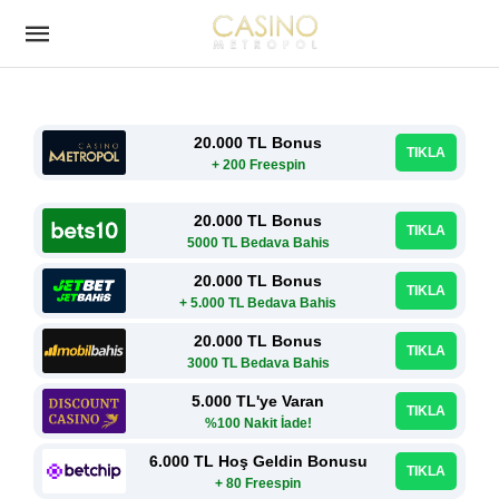
20.000 TL Bonus
TIKLA
+ 200 Freespin
20.000 TL Bonus
TIKLA
5000 TL Bedava Bahis
20.000 TL Bonus
TIKLA
+ 5.000 TL Bedava Bahis
20.000 TL Bonus
TIKLA
3000 TL Bedava Bahis
5.000 TL'ye Varan
TIKLA
%100 Nakit İade!
6.000 TL Hoş Geldin Bonusu
TIKLA
+ 80 Freespin