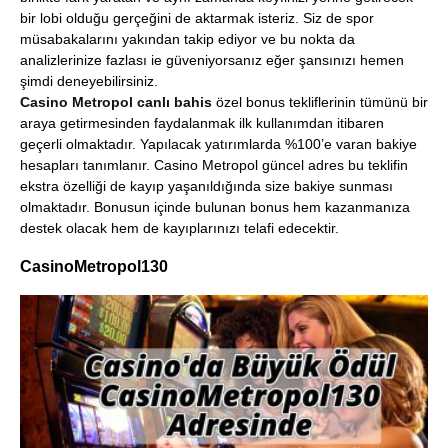
bir lobi olduğu gerçeğini de aktarmak isteriz. Siz de spor
müsabakalarını yakından takip ediyor ve bu nokta da
analizlerinize fazlası ie güveniyorsanız eğer şansınızı hemen
şimdi deneyebilirsiniz.
Casino Metropol canlı bahis
özel bonus tekliflerinin tümünü bir
araya getirmesinden faydalanmak ilk kullanımdan itibaren
geçerli olmaktadır. Yapılacak yatırımlarda %100’e varan bakiye
hesapları tanımlanır. Casino Metropol güncel adres bu teklifin
ekstra özelliği de kayıp yaşanıldığında size bakiye sunması
olmaktadır. Bonusun içinde bulunan bonus hem kazanmanıza
destek olacak hem de kayıplarınızı telafi edecektir.
CasinoMetropol130