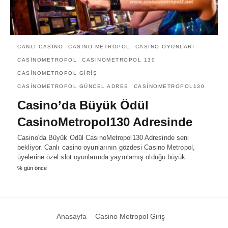
CANLI CASINO
CASINO METROPOL
CASINO OYUNLARI
CASINOMETROPOL
CASINOMETROPOL 130
CASINOMETROPOL GIRIŞ
CASINOMETROPOL GÜNCEL ADRES
CASINOMETROPOL130
Casino’da Büyük Ödül
CasinoMetropol130 Adresinde
Casino'da Büyük Ödül CasinoMetropol130 Adresinde seni
bekliyor. Canlı casino oyunlarının gözdesi Casino Metropol,
üyelerine özel slot oyunlarında yayınlamış olduğu büyük…
% gün önce
Anasayfa
Casino Metropol Giriş