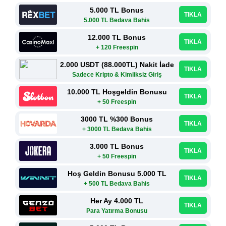
5.000 TL Bonus
TIKLA
5.000 TL Bedava Bahis
12.000 TL Bonus
TIKLA
+ 120 Freespin
2.000 USDT (88.000TL) Nakit İade
TIKLA
Sadece Kripto & Kimliksiz Giriş
10.000 TL Hoşgeldin Bonusu
TIKLA
+ 50 Freespin
3000 TL %300 Bonus
TIKLA
+ 3000 TL Bedava Bahis
3.000 TL Bonus
TIKLA
+ 50 Freespin
Hoş Geldin Bonusu 5.000 TL
TIKLA
+ 500 TL Bedava Bahis
Her Ay 4.000 TL
TIKLA
Para Yatırma Bonusu