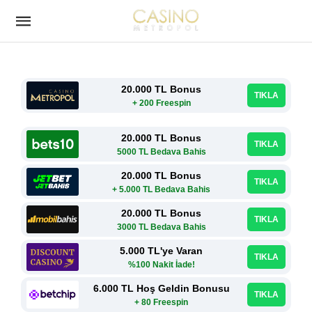
20.000 TL Bonus
TIKLA
+ 200 Freespin
20.000 TL Bonus
TIKLA
5000 TL Bedava Bahis
20.000 TL Bonus
TIKLA
+ 5.000 TL Bedava Bahis
20.000 TL Bonus
TIKLA
3000 TL Bedava Bahis
5.000 TL'ye Varan
TIKLA
%100 Nakit İade!
6.000 TL Hoş Geldin Bonusu
TIKLA
+ 80 Freespin