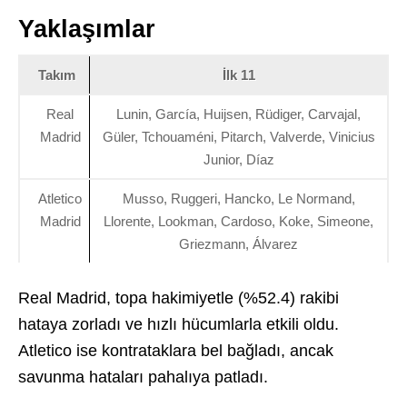
Yaklaşımlar
Takım
İlk 11
Real
Lunin, García, Huijsen, Rüdiger, Carvajal,
Madrid
Güler, Tchouaméni, Pitarch, Valverde, Vinicius
Junior, Díaz
Atletico
Musso, Ruggeri, Hancko, Le Normand,
Madrid
Llorente, Lookman, Cardoso, Koke, Simeone,
Griezmann, Álvarez
Real Madrid, topa hakimiyetle (%52.4) rakibi
hataya zorladı ve hızlı hücumlarla etkili oldu.
Atletico ise kontrataklara bel bağladı, ancak
savunma hataları pahalıya patladı.