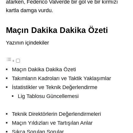
atarken, Federico Valverde bir gol ve bir kırmızı
kartla damga vurdu.
Maçın Dakika Dakika Özeti
Yazının içindekiler
Maçın Dakika Dakika Özeti
Takımların Kadroları ve Taktik Yaklaşımlar
İstatistikler ve Teknik Değerlendirme
Lig Tablosu Güncellemesi
Teknik Direktörlerin Değerlendirmeleri
Maçın Yıldızları ve Tartışılan Anlar
Sıkça Sorulan Sorular