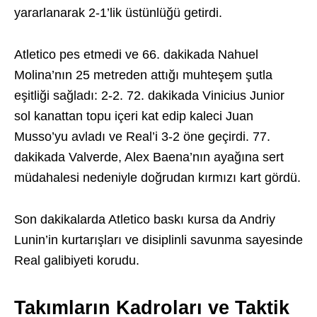
yararlanarak 2-1’lik üstünlüğü getirdi.
Atletico pes etmedi ve 66. dakikada Nahuel
Molina’nın 25 metreden attığı muhteşem şutla
eşitliği sağladı: 2-2. 72. dakikada Vinicius Junior
sol kanattan topu içeri kat edip kaleci Juan
Musso’yu avladı ve Real’i 3-2 öne geçirdi. 77.
dakikada Valverde, Alex Baena’nın ayağına sert
müdahalesi nedeniyle doğrudan kırmızı kart gördü.
Son dakikalarda Atletico baskı kursa da Andriy
Lunin’in kurtarışları ve disiplinli savunma sayesinde
Real galibiyeti korudu.
Takımların Kadroları ve Taktik