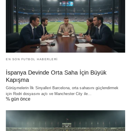
EN SON FUTBOL HABERLERI
İspanya Devinde Orta Saha İçin Büyük
Kapışma
Görüşmelerin İlk Sinyalleri Barcelona, orta sahasını güçlendirmek
için Rodri dosyasını açtı ve Manchester City ile…
% gün önce