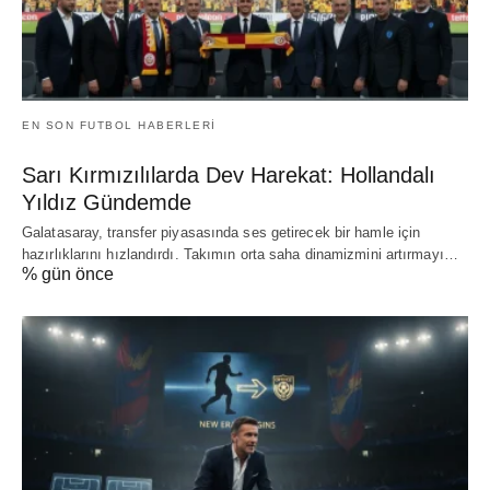
EN SON FUTBOL HABERLERI
Sarı Kırmızılılarda Dev Harekat: Hollandalı
Yıldız Gündemde
Galatasaray, transfer piyasasında ses getirecek bir hamle için
hazırlıklarını hızlandırdı. Takımın orta saha dinamizmini artırmayı…
% gün önce