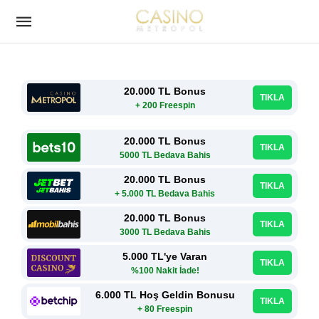
20.000 TL Bonus
TIKLA
+ 200 Freespin
20.000 TL Bonus
TIKLA
5000 TL Bedava Bahis
20.000 TL Bonus
TIKLA
+ 5.000 TL Bedava Bahis
20.000 TL Bonus
TIKLA
3000 TL Bedava Bahis
5.000 TL'ye Varan
TIKLA
%100 Nakit İade!
6.000 TL Hoş Geldin Bonusu
TIKLA
+ 80 Freespin