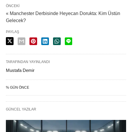
ÖNCEKI
« Manchester Derbisinde Heyecan Dorukta: Kim Üstün
Gelecek?
PAYLAŞ
TARAFINDAN YAYINLANDI
Mustafa Demir
% GÜN ÖNCE
GÜNCEL YAZILAR