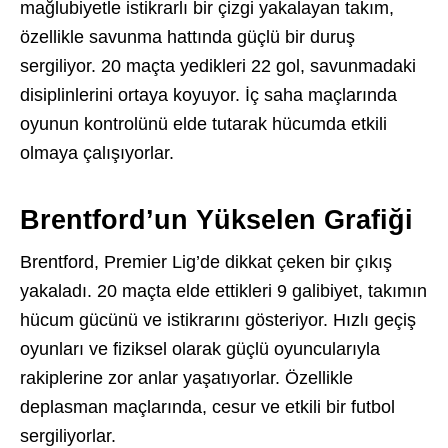
mağlubiyetle istikrarlı bir çizgi yakalayan takım,
özellikle savunma hattında güçlü bir duruş
sergiliyor. 20 maçta yedikleri 22 gol, savunmadaki
disiplinlerini ortaya koyuyor. İç saha maçlarında
oyunun kontrolünü elde tutarak hücumda etkili
olmaya çalışıyorlar.
Brentford’un Yükselen Grafiği
Brentford, Premier Lig’de dikkat çeken bir çıkış
yakaladı. 20 maçta elde ettikleri 9 galibiyet, takımın
hücum gücünü ve istikrarını gösteriyor. Hızlı geçiş
oyunları ve fiziksel olarak güçlü oyuncularıyla
rakiplerine zor anlar yaşatıyorlar. Özellikle
deplasman maçlarında, cesur ve etkili bir futbol
sergiliyorlar.