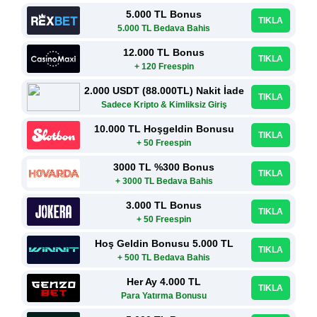
5.000 TL Bonus
TIKLA
5.000 TL Bedava Bahis
12.000 TL Bonus
TIKLA
+ 120 Freespin
2.000 USDT (88.000TL) Nakit İade
TIKLA
Sadece Kripto & Kimliksiz Giriş
10.000 TL Hoşgeldin Bonusu
TIKLA
+ 50 Freespin
3000 TL %300 Bonus
TIKLA
+ 3000 TL Bedava Bahis
3.000 TL Bonus
TIKLA
+ 50 Freespin
Hoş Geldin Bonusu 5.000 TL
TIKLA
+ 500 TL Bedava Bahis
Her Ay 4.000 TL
TIKLA
Para Yatırma Bonusu