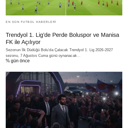
EN SON FUTBOL HABERLERI
Trendyol 1. Lig’de Perde Boluspor ve Manisa
FK ile Açılıyor
Sezonun İlk Düdüğü Bolu’da Çalacak Trendyol 1. Lig 2026-2027
sezonu, 7 Ağustos Cuma günü oynanacak…
% gün önce