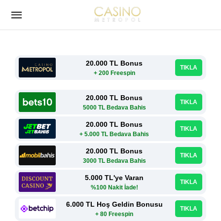
20.000 TL Bonus
TIKLA
+ 200 Freespin
20.000 TL Bonus
TIKLA
5000 TL Bedava Bahis
20.000 TL Bonus
TIKLA
+ 5.000 TL Bedava Bahis
20.000 TL Bonus
TIKLA
3000 TL Bedava Bahis
5.000 TL'ye Varan
TIKLA
%100 Nakit İade!
6.000 TL Hoş Geldin Bonusu
TIKLA
+ 80 Freespin