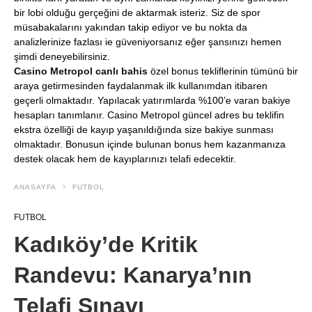
bir lobi olduğu gerçeğini de aktarmak isteriz. Siz de spor
müsabakalarını yakından takip ediyor ve bu nokta da
analizlerinize fazlası ie güveniyorsanız eğer şansınızı hemen
şimdi deneyebilirsiniz.
Casino Metropol canlı bahis
özel bonus tekliflerinin tümünü bir
araya getirmesinden faydalanmak ilk kullanımdan itibaren
geçerli olmaktadır. Yapılacak yatırımlarda %100’e varan bakiye
hesapları tanımlanır. Casino Metropol güncel adres bu teklifin
ekstra özelliği de kayıp yaşanıldığında size bakiye sunması
olmaktadır. Bonusun içinde bulunan bonus hem kazanmanıza
destek olacak hem de kayıplarınızı telafi edecektir.
ANASAYFA
FUTBOL
FUTBOL
Kadıköy’de Kritik
Randevu: Kanarya’nın
Telafi Sınavı