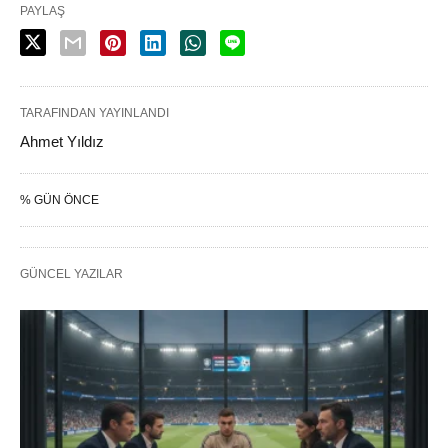
PAYLAŞ
TARAFINDAN YAYINLANDI
Ahmet Yıldız
% GÜN ÖNCE
GÜNCEL YAZILAR