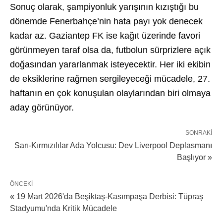
Sonuç olarak, şampiyonluk yarışının kızıştığı bu
dönemde Fenerbahçe’nin hata payı yok denecek
kadar az. Gaziantep FK ise kağıt üzerinde favori
görünmeyen taraf olsa da, futbolun sürprizlere açık
doğasından yararlanmak isteyecektir. Her iki ekibin
de eksiklerine rağmen sergileyeceği mücadele, 27.
haftanın en çok konuşulan olaylarından biri olmaya
aday görünüyor.
SONRAKI
Sarı-Kırmızılılar Ada Yolcusu: Dev Liverpool Deplasmanı
Başlıyor »
ÖNCEKI
« 19 Mart 2026'da Beşiktaş-Kasımpaşa Derbisi: Tüpraş
Stadyumu'nda Kritik Mücadele