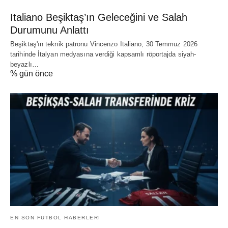
Italiano Beşiktaş’ın Geleceğini ve Salah
Durumunu Anlattı
Beşiktaş'ın teknik patronu Vincenzo Italiano, 30 Temmuz 2026
tarihinde İtalyan medyasına verdiği kapsamlı röportajda siyah-
beyazlı…
% gün önce
EN SON FUTBOL HABERLERI