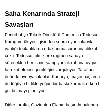
Saha Kenarında Strateji
Savaşları
Fenerbahçe Teknik Direktörü Domenico Tedesco,
Karagümrük yenilgisinden sonra oyuncularıyla
yaptığı toplantılarda odaklanma sorununa dikkat
çekti. Tedesco, eksiklere rağmen sahaya
sürecekleri her ismin şampiyonluk ruhuna uygun
hareket etmesi gerektiğini vurguluyor. Taraftarı
önünde oynayacak olan Kanarya, maçın başlama
düdüğüyle birlikte yoğun bir baskı kurarak erken bir
gol bulmayı planlıyor.
Diğer tarafta, Gaziantep FK’nın başında bulunan