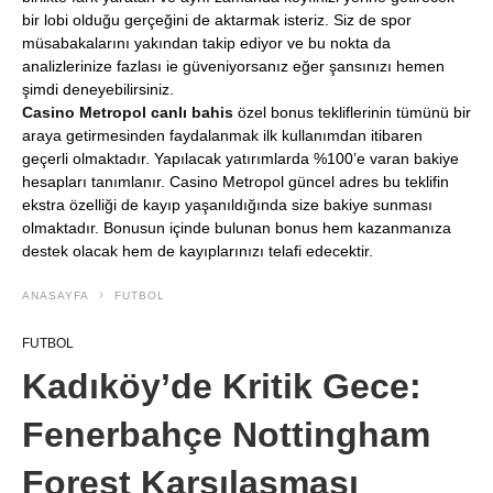
bir lobi olduğu gerçeğini de aktarmak isteriz. Siz de spor
müsabakalarını yakından takip ediyor ve bu nokta da
analizlerinize fazlası ie güveniyorsanız eğer şansınızı hemen
şimdi deneyebilirsiniz.
Casino Metropol canlı bahis
özel bonus tekliflerinin tümünü bir
araya getirmesinden faydalanmak ilk kullanımdan itibaren
geçerli olmaktadır. Yapılacak yatırımlarda %100’e varan bakiye
hesapları tanımlanır. Casino Metropol güncel adres bu teklifin
ekstra özelliği de kayıp yaşanıldığında size bakiye sunması
olmaktadır. Bonusun içinde bulunan bonus hem kazanmanıza
destek olacak hem de kayıplarınızı telafi edecektir.
ANASAYFA
FUTBOL
FUTBOL
Kadıköy’de Kritik Gece:
Fenerbahçe Nottingham
Forest Karşılaşması