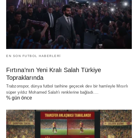
EN SON FUTBOL HABERLERI
Fırtına’nın Yeni Kralı Salah Türkiye
Topraklarında
Trabzonspor, dünya futbol tarihine geçecek dev bir hamleyle Mısırlı
süper yıldız Mohamed Salah'ı renklerine bağladı.…
% gün önce