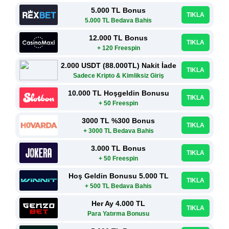
5.000 TL Bonus
TIKLA
5.000 TL Bedava Bahis
12.000 TL Bonus
TIKLA
+ 120 Freespin
2.000 USDT (88.000TL) Nakit İade
TIKLA
Sadece Kripto & Kimliksiz Giriş
10.000 TL Hoşgeldin Bonusu
TIKLA
+ 50 Freespin
3000 TL %300 Bonus
TIKLA
+ 3000 TL Bedava Bahis
3.000 TL Bonus
TIKLA
+ 50 Freespin
Hoş Geldin Bonusu 5.000 TL
TIKLA
+ 500 TL Bedava Bahis
Her Ay 4.000 TL
TIKLA
Para Yatırma Bonusu