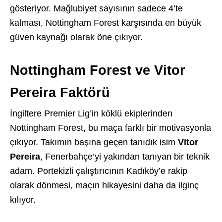
gösteriyor. Mağlubiyet sayısının sadece 4’te
kalması, Nottingham Forest karşısında en büyük
güven kaynağı olarak öne çıkıyor.
Nottingham Forest ve Vitor
Pereira Faktörü
İngiltere Premier Lig’in köklü ekiplerinden
Nottingham Forest, bu maça farklı bir motivasyonla
çıkıyor. Takımın başına geçen tanıdık isim
Vitor
Pereira
, Fenerbahçe’yi yakından tanıyan bir teknik
adam. Portekizli çalıştırıcının Kadıköy’e rakip
olarak dönmesi, maçın hikayesini daha da ilginç
kılıyor.