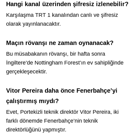
Hangi kanal üzerinden şifresiz izlenebilir?
Karşılaşma TRT 1 kanalından canlı ve şifresiz
olarak yayınlanacaktır.
Maçın rövanşı ne zaman oynanacak?
Bu müsabakanın rövanşı, bir hafta sonra
İngiltere’de Nottingham Forest’ın ev sahipliğinde
gerçekleşecektir.
Vitor Pereira daha önce Fenerbahçe’yi
çalıştırmış mıydı?
Evet, Portekizli teknik direktör Vitor Pereira, iki
farklı dönemde Fenerbahçe’nin teknik
direktörlüğünü yapmıştır.