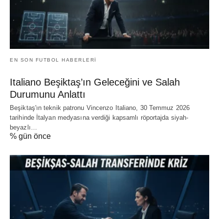
EN SON FUTBOL HABERLERI
Italiano Beşiktaş’ın Geleceğini ve Salah
Durumunu Anlattı
Beşiktaş'ın teknik patronu Vincenzo Italiano, 30 Temmuz 2026
tarihinde İtalyan medyasına verdiği kapsamlı röportajda siyah-
beyazlı…
% gün önce