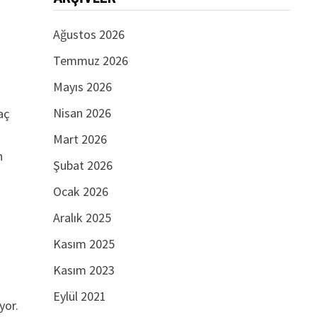
Ağustos 2026
Temmuz 2026
Mayıs 2026
Nisan 2026
aç
Mart 2026
n
Şubat 2026
Ocak 2026
Aralık 2025
Kasım 2025
Kasım 2023
Eylül 2021
yor.