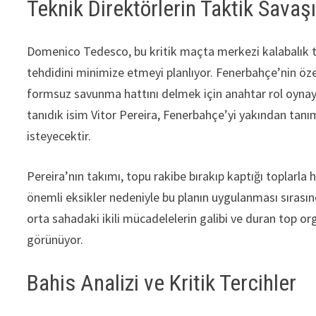
Teknik Direktörlerin Taktik Savaş
Domenico Tedesco, bu kritik maçta merkezi kalabalık t
tehdidini minimize etmeyi planlıyor. Fenerbahçe’nin öze
formsuz savunma hattını delmek için anahtar rol oyna
tanıdık isim Vitor Pereira, Fenerbahçe’yi yakından tanı
isteyecektir.
Pereira’nın takımı, topu rakibe bırakıp kaptığı toplarla 
önemli eksikler nedeniyle bu planın uygulanması sırası
orta sahadaki ikili mücadelelerin galibi ve duran top or
görünüyor.
Bahis Analizi ve Kritik Tercihler