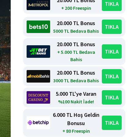
20.000 TL Bonus
TIKLA
+ 200 Freespin
20.000 TL Bonus
TIKLA
5000 TL Bedava Bahis
20.000 TL Bonus
TIKLA
+ 5.000 TL Bedava
Bahis
20.000 TL Bonus
TIKLA
3000 TL Bedava Bahis
5.000 TL'ye Varan
TIKLA
%100 Nakit İade!
6.000 TL Hoş Geldin
TIKLA
Bonusu
+ 80 Freespin