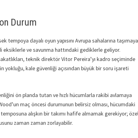
Son Durum
ksek tempoya dayalı oyun yapısını Avrupa sahalarına taşımay
di eksiklerle ve savunma hattındaki gediklerle geliyor.
sakatlıkları, teknik direktör Vitor Pereira’yı kadro seçiminde
in yokluğu, kale güvenliği açısından büyük bir soru işareti
iğini ön planda tutan ve hızlı hücumlarla rakibi avlamaya
is Wood’un maç öncesi durumunun belirsiz olması, hücumdaki
Lig temposuna alışkın bir takımı hafife almamak gerekiyor; özel
gusunu zaman zaman zorlayabilir.