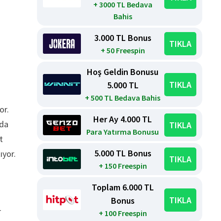
+ 3000 TL Bedava
Bahis
3.000 TL Bonus
TIKLA
+ 50 Freespin
Hoş Geldin Bonusu
TIKLA
5.000 TL
+ 500 TL Bedava Bahis
or.
Her Ay 4.000 TL
nda
TIKLA
Para Yatırma Bonusu
t
5.000 TL Bonus
ıyor.
TIKLA
+ 150 Freespin
Toplam 6.000 TL
TIKLA
Bonus
r
+ 100 Freespin