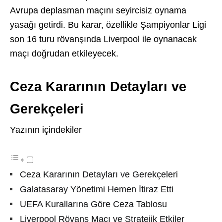
Avrupa deplasman maçını seyircisiz oynama
yasağı getirdi. Bu karar, özellikle Şampiyonlar Ligi
son 16 turu rövanşında Liverpool ile oynanacak
maçı doğrudan etkileyecek.
Ceza Kararının Detayları ve
Gerekçeleri
Yazının içindekiler
Ceza Kararının Detayları ve Gerekçeleri
Galatasaray Yönetimi Hemen İtiraz Etti
UEFA Kurallarına Göre Ceza Tablosu
Liverpool Rövanş Maçı ve Stratejik Etkiler