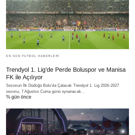
EN SON FUTBOL HABERLERI
Trendyol 1. Lig’de Perde Boluspor ve Manisa
FK ile Açılıyor
Sezonun İlk Düdüğü Bolu’da Çalacak Trendyol 1. Lig 2026-2027
sezonu, 7 Ağustos Cuma günü oynanacak…
% gün önce