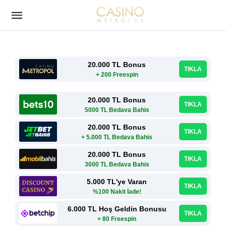
20.000 TL Bonus
TIKLA
+ 200 Freespin
20.000 TL Bonus
TIKLA
5000 TL Bedava Bahis
20.000 TL Bonus
TIKLA
+ 5.000 TL Bedava Bahis
20.000 TL Bonus
TIKLA
3000 TL Bedava Bahis
5.000 TL'ye Varan
TIKLA
%100 Nakit İade!
6.000 TL Hoş Geldin Bonusu
TIKLA
+ 80 Freespin