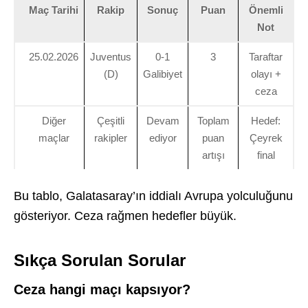
Maç Tarihi
Rakip
Sonuç
Puan
Önemli
Not
25.02.2026
Juventus
0-1
3
Taraftar
(D)
Galibiyet
olayı +
ceza
Diğer
Çeşitli
Devam
Toplam
Hedef:
maçlar
rakipler
ediyor
puan
Çeyrek
artışı
final
Bu tablo, Galatasaray’ın iddialı Avrupa yolculuğunu
gösteriyor. Ceza rağmen hedefler büyük.
Sıkça Sorulan Sorular
Ceza hangi maçı kapsıyor?