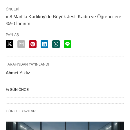
ÖNCEKI
« 8 Mart’ta Kadıköy’de Büyük Jest: Kadın ve Öğrencilere
%50 İndirim
PAYLAŞ
TARAFINDAN YAYINLANDI
Ahmet Yıldız
% GÜN ÖNCE
GÜNCEL YAZILAR