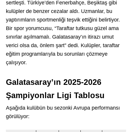
sertleşti. Türkiye’den Fenerbahçe, Beşiktaş gibi
kulüpler de benzer cezalar aldı. Uzmanlar, bu
yaptırımların sportmenliği teşvik ettiğini belirtiyor.
Bir spor yorumcusu, “Taraftar tutkusu güzel ama
sınırlar aşılmamalı. Galatasaray’ın itirazı umut
verici olsa da, önlem şart” dedi. Kulüpler, taraftar
eğitim programlarıyla bu sorunları çözmeye
çalışıyor.
Galatasaray’ın 2025-2026
Şampiyonlar Ligi Tablosu
Aşağıda kulübün bu sezonki Avrupa performansı
görülüyor: