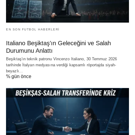
EN SON FUTBOL HABERLERI
Italiano Beşiktaş’ın Geleceğini ve Salah
Durumunu Anlattı
Beşiktaş'ın teknik patronu Vincenzo Italiano, 30 Temmuz 2026
tarihinde İtalyan medyasına verdiği kapsamlı röportajda siyah-
beyazlı…
% gün önce