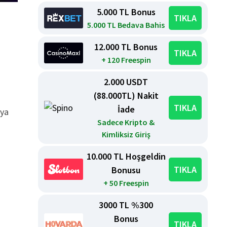
5.000 TL Bonus
TIKLA
5.000 TL Bedava Bahis
12.000 TL Bonus
TIKLA
+ 120 Freespin
2.000 USDT
(88.000TL) Nakit
TIKLA
İade
aya
Sadece Kripto &
Kimliksiz Giriş
10.000 TL Hoşgeldin
TIKLA
Bonusu
+ 50 Freespin
3000 TL %300
Bonus
TIKLA