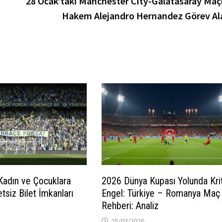
28 Ocak’taki Manchester City-Galatasaray Maç
Hakem Alejandro Hernandez Görev Al
adın ve Çocuklara
2026 Dünya Kupası Yolunda Kri
tsiz Bilet İmkanları
Engel: Türkiye – Romanya Maç
Rehberi: Analiz
25/03/2026