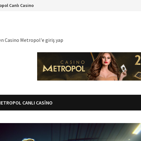
opol Canlı Casino
n Casino Metropol'e giriş yap
METROPOL CANLI CASINO