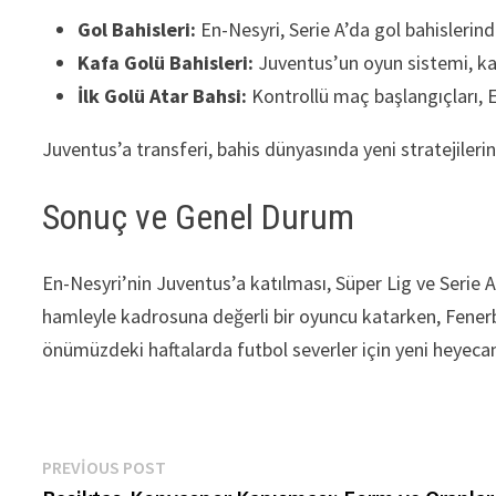
Gol Bahisleri:
En-Nesyri, Serie A’da gol bahislerinde
Kafa Golü Bahisleri:
Juventus’un oyun sistemi, kafa
İlk Golü Atar Bahsi:
Kontrollü maç başlangıçları, E
Juventus’a transferi, bahis dünyasında yeni stratejilerin
Sonuç ve Genel Durum
En-Nesyri’nin Juventus’a katılması, Süper Lig ve Serie A
hamleyle kadrosuna değerli bir oyuncu katarken, Fener
önümüzdeki haftalarda futbol severler için yeni heyecan
Yazı
Previous
PREVIOUS POST
post: