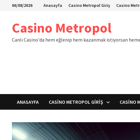
İçeriğe
06/08/2026
Anasayfa
Casino Metropol Giriş
Casino Metr
geç
Casino Metropol
Canlı Casino'da hem eğlenip hem kazanmak istiyorsan heme
ANASAYFA
CASINO METROPOL GIRIŞ
CASINO 