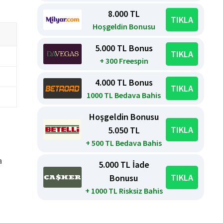
8.000 TL
TIKLA
Hoşgeldin Bonusu
5.000 TL Bonus
TIKLA
+ 300 Freespin
4.000 TL Bonus
TIKLA
1000 TL Bedava Bahis
Hoşgeldin Bonusu
TIKLA
5.050 TL
+ 500 TL Bedava Bahis
a
5.000 TL İade
TIKLA
Bonusu
+ 1000 TL Risksiz Bahis