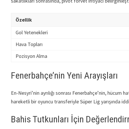
sakatlıkları sonrasında, pivot forvet ihtiyacı belirginleşt
Özellik
Gol Yetenekleri
Hava Topları
Pozisyon Alma
Fenerbahçe’nin Yeni Arayışları
En-Nesyri’nin ayrılığı sonrası Fenerbahçe’nin, hücum hat
hareketli bir oyuncu transferiyle Süper Lig yarışında idd
Bahis Tutkunları İçin Değerlendi