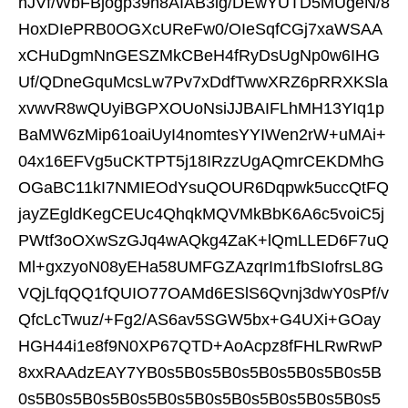
hJVf/WbFBjogp39n8AIAB3ig/DEwYUTD5MUgeN/8
HoxDIePRB0OGXcUReFw0/OIeSqfCGj7xaWSAA
xCHuDgmNnGESZMkCBeH4fRyDsUgNp0w6IHG
Uf/QDneGquMcsLw7Pv7xDdfTwwXRZ6pRRXKSla
xvwvR8wQUyiBGPXOUoNsiJJBAIFLhMH13YIq1p
BaMW6zMip61oaiUyI4nomtesYYIWen2rW+uMAi+
04x16EFVg5uCKTPT5j18IRzzUgAQmrCEKDMhG
OGaBC11kI7NMIEOdYsuQOUR6Dqpwk5uccQtFQ
jayZEgldKegCEUc4QhqkMQVMkBbK6A6c5voiC5j
PWtf3oOXwSzGJq4wAQkg4ZaK+lQmLLED6F7uQ
Ml+gxzyoN08yEHa58UMFGZAzqrIm1fbSIofrsL8G
VQjLfqQQ1fQUIO77OAMd6ESlS6Qvnj3dwY0sPf/v
QfcLcTwuz/+Fg2/AS6av5SGW5bx+G4UXi+GOay
HGH44i1e8f9N0XP67QTD+AoAcpz8fFHLRwRwP
8xxRAAdzEAY7YB0s5B0s5B0s5B0s5B0s5B0s5B
0s5B0s5B0s5B0s5B0s5B0s5B0s5B0s5B0s5B0s5