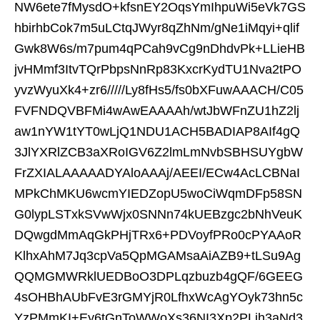
NW6ete7fMysdO+kfsnEY2OqsYmIhpuWi5eVk7GS
hbirhbCok7m5uLCtqJWyr8qZhNm/gNe1iMqyi+qlif
Gwk8W6s/m7pum4qPCah9vCg9nDhdvPk+LLieHB
jvHMmf3ItvTQrPbpsNnRp83KxcrKydTU1Nva2tPO
yvzWyuXk4+zr6/////Ly8fHs5/fs0bXFuwAAACH/C05
FVFNDQVBFMi4wAwEAAAAh/wtJbWFnZU1hZ2lj
aw1nYW1tYT0wLjQ1NDU1ACH5BADIAP8AIf4gQ
3JlYXRlZCB3aXRoIGV6Z2lmLmNvbSBHSUYgbW
FrZXIALAAAAADYAloAAAj/AEEI/ECw4AcLCBNaI
MPkChMKU6wcmYIEDZopU5woCiWqmDFp58SN
G0lypLSTxkSVwWjx0SNNn74kUEBzgc2bNhVeuK
DQwgdMmAqGkPHjTRx6+PDVoyfPRo0cPYAAoR
KlhxAhM7Jq3cpVa5QpMGAMsaAiAZB9+tLSu9Ag
QQMGMWRklUEDBoO3DPLqzbuzb4gQF/6GEEG
4sOHBhAUbFvE3rGMYjR0LfhxWcAgYOyk73hn5c
YzPMmKI+Ey6tGnToWWoXs36NI3Xp2PLjh3aNd3