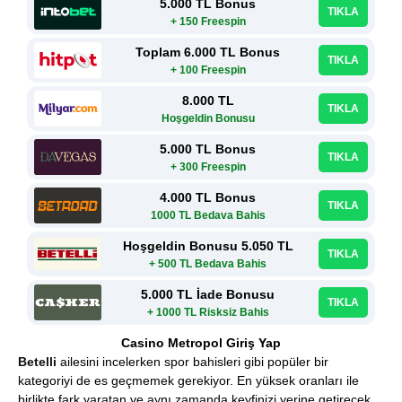
5.000 TL Bonus
TIKLA
+ 150 Freespin
Toplam 6.000 TL Bonus
TIKLA
+ 100 Freespin
8.000 TL
TIKLA
Hoşgeldin Bonusu
5.000 TL Bonus
TIKLA
+ 300 Freespin
4.000 TL Bonus
TIKLA
1000 TL Bedava Bahis
Hoşgeldin Bonusu 5.050 TL
TIKLA
+ 500 TL Bedava Bahis
5.000 TL İade Bonusu
TIKLA
+ 1000 TL Risksiz Bahis
Casino Metropol Giriş Yap
Betelli
ailesini incelerken spor bahisleri gibi popüler bir
kategoriyi de es geçmemek gerekiyor. En yüksek oranları ile
birlikte fark yaratan ve aynı zamanda keyfinizi yerine getirecek