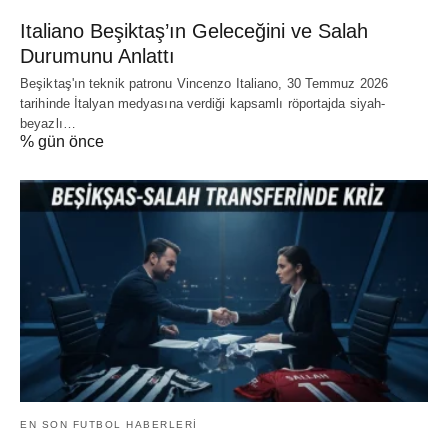
Italiano Beşiktaş’ın Geleceğini ve Salah
Durumunu Anlattı
Beşiktaş'ın teknik patronu Vincenzo Italiano, 30 Temmuz 2026
tarihinde İtalyan medyasına verdiği kapsamlı röportajda siyah-
beyazlı…
% gün önce
EN SON FUTBOL HABERLERI