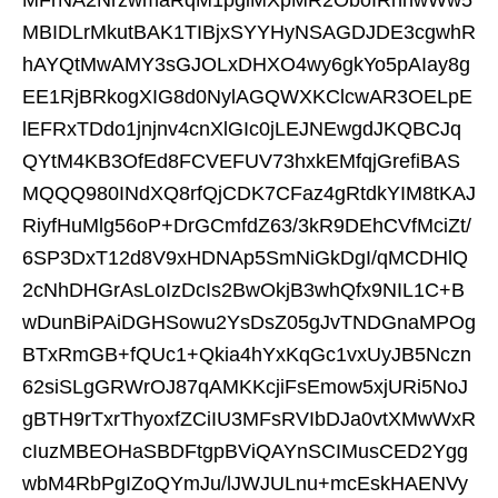
MBIDLrMkutBAK1TIBjxSYYHyNSAGDJDE3cgwhR
hAYQtMwAMY3sGJOLxDHXO4wy6gkYo5pAIay8g
EE1RjBRkogXIG8d0NylAGQWXKClcwAR3OELpE
lEFRxTDdo1jnjnv4cnXlGIc0jLEJNEwgdJKQBCJq
QYtM4KB3OfEd8FCVEFUV73hxkEMfqjGrefiBAS
MQQQ980INdXQ8rfQjCDK7CFaz4gRtdkYIM8tKAJ
RiyfHuMlg56oP+DrGCmfdZ63/3kR9DEhCVfMciZt/
6SP3DxT12d8V9xHDNAp5SmNiGkDgI/qMCDHlQ
2cNhDHGrAsLoIzDcIs2BwOkjB3whQfx9NIL1C+B
wDunBiPAiDGHSowu2YsDsZ05gJvTNDGnaMPOg
BTxRmGB+fQUc1+Qkia4hYxKqGc1vxUyJB5Nczn
62siSLgGRWrOJ87qAMKKcjiFsEmow5xjURi5NoJ
gBTH9rTxrThyoxfZCiIU3MFsRVIbDJa0vtXMwWxR
cIuzMBEOHaSBDFtgpBViQAYnSCIMusCED2Ygg
wbM4RbPgIZoQYmJu/lJWJULnu+mcEskHAENVy