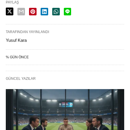
PAYLAŞ
TARAFINDAN YAYINLANDI
Yusuf Kara
% GÜN ÖNCE
GÜNCEL YAZILAR