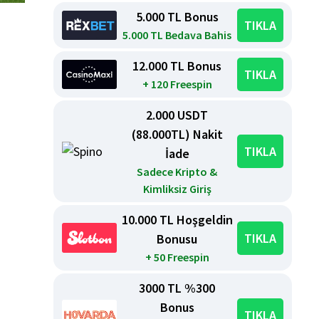
5.000 TL Bonus
TIKLA
5.000 TL Bedava Bahis
12.000 TL Bonus
TIKLA
+ 120 Freespin
2.000 USDT
(88.000TL) Nakit
TIKLA
İade
n
Sadece Kripto &
Kimliksiz Giriş
10.000 TL Hoşgeldin
TIKLA
Bonusu
+ 50 Freespin
3000 TL %300
Bonus
TIKLA