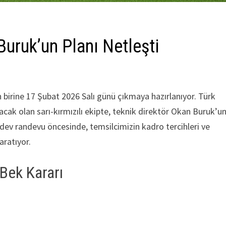
 Buruk’un Planı Netleşti
n birine 17 Şubat 2026 Salı günü çıkmaya hazırlanıyor. Türk
ak olan sarı-kırmızılı ekipte, teknik direktör Okan Buruk’u
 dev randevu öncesinde, temsilcimizin kadro tercihleri ve
aratıyor.
Bek Kararı