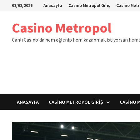
İçeriğe
08/08/2026
Anasayfa
Casino Metropol Giriş
Casino Metr
geç
Casino Metropol
Canlı Casino'da hem eğlenip hem kazanmak istiyorsan heme
ANASAYFA
CASINO METROPOL GIRIŞ
CASINO 