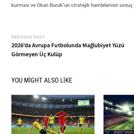
kurması ve Okan Buruk’un stratejik hamlelerinin sonuç 
Yazı
Previous
PREVIOUS POST
post:
2026’da Avrupa Futbolunda Mağlubiyet Yüzü
gezinmesi
Görmeyen Üç Kulüp
YOU MIGHT ALSO LIKE