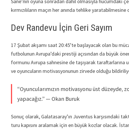
Sane’nin oyuna sonradan dahil olmasıyla hücumdaki çeşit
kırmızılıların maçın her anında tehlike yaratabilmesine
Dev Randevu İçin Geri Sayım
17 Şubat akşamı saat 20:45’te başlayacak olan bu müca
futbolunun Avrupa’daki prestiji açısından da büyük önem
formunu Avrupa sahnesine de taşıyarak taraftarlarına 
ve oyuncuların motivasyonunun zirvede olduğu bildiriliy
“Oyuncularımızın motivasyonu üst düzeyde, zorl
yapacağız.” — Okan Buruk
Sonuç olarak, Galatasaray’ın Juventus karşısındaki takti
turu kapısını aralamak için en büyük kozlar olacak. İst