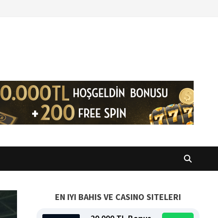
EN IYI BAHIS VE CASINO SITELERI