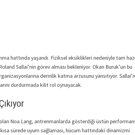
unma hattında yaşandı. Fiziksel eksiklikleri nedeniyle tam haz
oland Sallai’nin görev alması bekleniyor. Okan Buruk’un bu
anizasyonlarına derinlik katma arzusunu yansıtıyor. Sallai’n
larını durdurmada kilit rol oynayacak.
Çıkıyor
ri olan Noa Lang, antrenmanlarda gösterdiği üstün performan
ma kısa sürede uyum sağlaması, hücum hattındaki dinamizmi