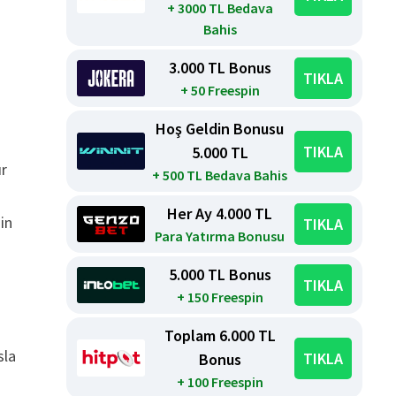
+ 3000 TL Bedava
Bahis
3.000 TL Bonus
TIKLA
+ 50 Freespin
Hoş Geldin Bonusu
TIKLA
5.000 TL
ır
+ 500 TL Bedava Bahis
Her Ay 4.000 TL
in
TIKLA
Para Yatırma Bonusu
5.000 TL Bonus
TIKLA
+ 150 Freespin
Toplam 6.000 TL
sla
TIKLA
Bonus
+ 100 Freespin