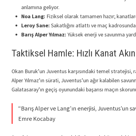
anlamına geliyor.
Noa Lang:
Fiziksel olarak tamamen hazır; kanatlarda
Leroy Sane:
Sakatlığını atlattı ve maç kadrosunda;
Barış Alper Yılmaz:
Yüksek enerji ve savunma yardı
Taktiksel Hamle: Hızlı Kanat Akın
Okan Buruk’un Juventus karşısındaki temel stratejisi, 
Alper Yılmaz’ın sürati, Juventus’un ağır kalabilen savu
Galatasaray’ın geçiş oyunundaki başarısı maçın skorunu
“Barış Alper ve Lang’ın enerjisi, Juventus’un 
Emre Kocabay